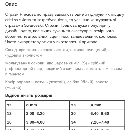
Опис
Стрази Preciosa по праву займають одне з лідируючих місць у
світі за якістю та затребуваністю, та успішно конкурують зі
стразами Swarovski. Стрази Преціоза дуже популярні у
дизайні одягу, весільних суконь та аксесуарів, вечірнього
вбрання, театральних, сценічних, танцювальних костюмів.
Часто використовуються у виготовленні прикрас.
Склад:
кришталь високої чистоти, оптично очищений, з
чудовим виблиском
Фольгування основи:
двошарове симілі (S) - срібний
рефлекторний шар, покритий захисним лаком з алюмінієвим
пігментом
Колір оправи – латунь (жовтий), срібло (білий), золото
(жовтий)
Відповідність розмірів
ss
ø mm
ss
ø mm
12
3.00–3.20
30
6.40–6.60
16
3.80–4.00
34
7.20–7.40