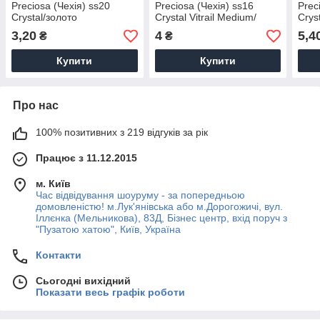
Preciosa (Чехія) ss20
Preciosa (Чехія) ss16
Prec
Crystal/золото
Crystal Vitrail Medium/
Crys
золото
3,20
4
5,4
₴
₴
Купити
Купити
Про нас
100% позитивних з 219 відгуків за рік
Працює з 11.12.2015
м. Київ
Час відвідування шоуруму - за попередньою
домовленістю! м.Лук'янівська або м.Дорогожичі, вул.
Іллєнка (Мельникова), 83Д, Бізнес центр, вхід поруч з
"Пузатою хатою", Київ, Україна
Контакти
Сьогодні вихідний
Показати весь графік роботи