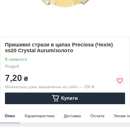
Пришивні стрази в цапах Preciosa (Чехія)
ss20 Crystal Aurum/золото
В наявності
Роздріб
7,20
₴
Мінімальна сума замовлення на сайті — 200 ₴
Купити
Опис
Характеристики
Доставка
Оплата
Умови п