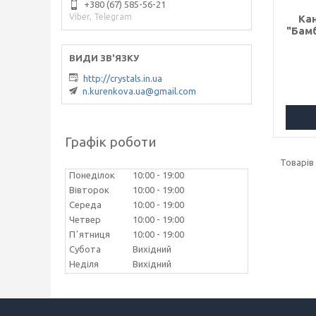
+380 (67) 585-56-21
Viber, Telegram
Ка
"Бамб
http://crystals.in.ua
n.kurenkova.ua@gmail.com
Графік роботи
Понеділок
10:00
19:00
Вівторок
10:00
19:00
Середа
10:00
19:00
Четвер
10:00
19:00
Пʼятниця
10:00
19:00
Субота
Вихідний
Неділя
Вихідний