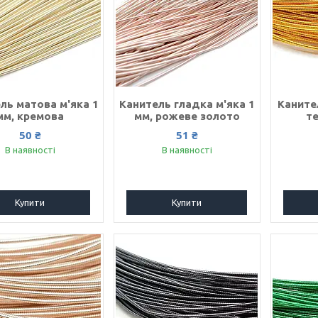
ль матова м'яка 1
Канитель гладка м'яка 1
Каните
мм, кремова
мм, рожеве золото
т
50 ₴
51 ₴
В наявності
В наявності
Купити
Купити