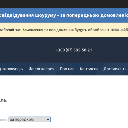
с відвідування шоуруму - за попередньою домовлені
еробочий час. Замовлення та повідомлення будуть оброблені з 10:00 найб
+380 (67) 585-56-21
для покупців
Фотогалерея
Про нас
Контакти
Доставка та
ель