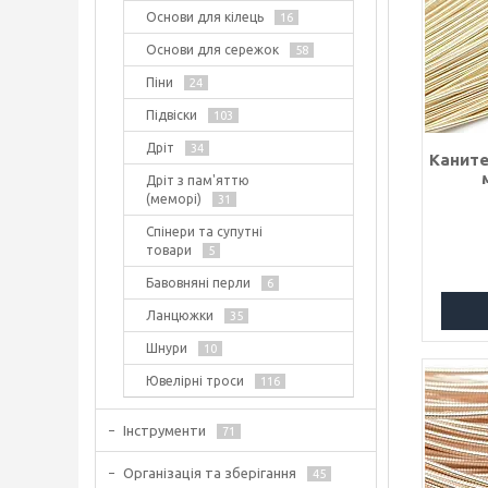
Основи для кілець
16
Основи для сережок
58
Піни
24
Підвіски
103
Дріт
34
Каните
Дріт з пам'яттю
(меморі)
31
Спінери та супутні
товари
5
Бавовняні перли
6
Ланцюжки
35
Шнури
10
Ювелірні троси
116
Інструменти
71
Організація та зберігання
45