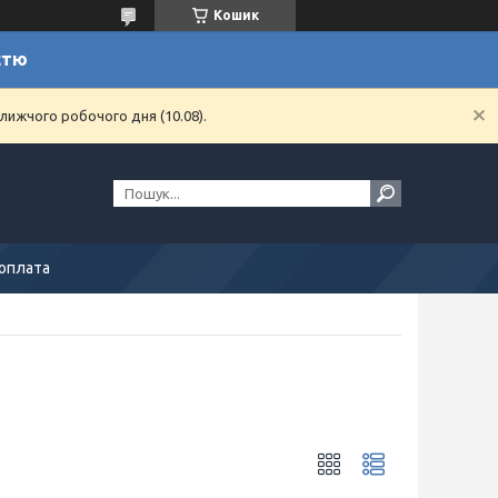
Кошик
стю
лижчого робочого дня (10.08).
 оплата