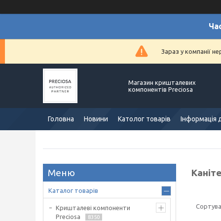
Ча
Зараз у компанії н
Магазин кришталевих
компонентів Preciosa
Головна
Новини
Католог товарів
Інформація 
Каніт
Каталог товарів
Кришталеві компоненти
Preciosa
8350