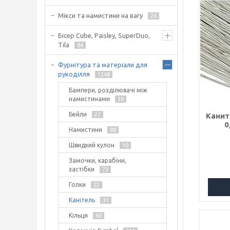
Мікси та намистини на вагу
26
Бісер Cube, Paisley, SuperDuo,
Tila
84
Фурнітура та матеріали для
рукоділля
1248
Бампери, розділювачі між
намистинами
39
Бейли
27
Канит
0
Намистини
88
Швидкий кулон
10
Замочки, карабіни,
застібки
73
Голки
22
Канітель
31
Кільця
60