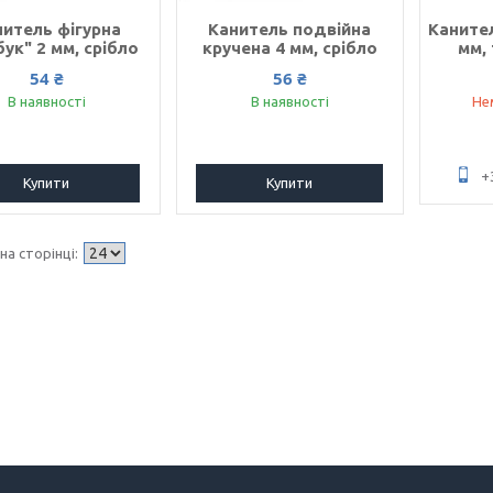
нитель фігурна
Канитель подвійна
Канител
ук" 2 мм, срібло
кручена 4 мм, срібло
мм,
54 ₴
56 ₴
В наявності
В наявності
Не
+
Купити
Купити