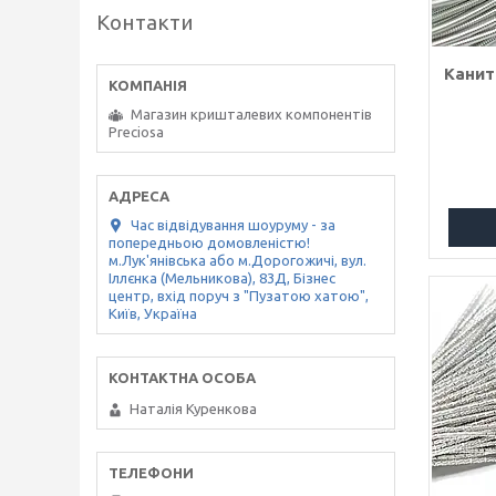
Контакти
Канит
Магазин кришталевих компонентів
Preciosa
Час відвідування шоуруму - за
попередньою домовленістю!
м.Лук'янівська або м.Дорогожичі, вул.
Іллєнка (Мельникова), 83Д, Бізнес
центр, вхід поруч з "Пузатою хатою",
Київ, Україна
Наталія Куренкова