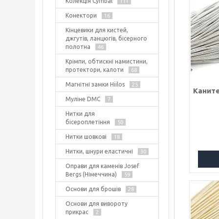
Колекція Cymbal
111
Конектори
16
Кінцевики для кистей,
джгутів, ланцюгів, бісерного
полотна
46
Крімпи, обтискні намистини,
протектори, калоти
68
Магнітні замки Hiilos
25
Каните
Муліне DMC
7
Нитки для
бісероплетіння
50
Нитки шовкові
18
Нитки, шнури еластичні
30
Оправи для каменів Josef
Bergs (Німеччина)
59
Основи для брошів
28
Основи для вивороту
прикрас
2