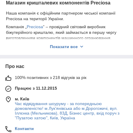
Магазин кришталевих компонентів Preciosa
Наша компанія є офіційним партнером чеської компанії
Preciosa на території України.
Компанія „
Preciosa
“ – провідний світовий виробник
біжутерійного кришталю, який займається в першу чергу
виготовленням компонентів машинного огранювання,
намистин та інших біжутерійних каменів найвищої якості в
Показати все
широкому асортименті форм, розмірів та кольорових
відтінків. Штаб-квартира фірми знаходиться в місті Яблонець-
на-Нісі у Північній Чехії, в регіоні зі сторічними традиціями
Про нас
скляного виробництва.
100% позитивних з 218 відгуків за рік
Працює з 11.12.2015
м. Київ
Час відвідування шоуруму - за попередньою
домовленістю! м.Лук'янівська або м.Дорогожичі, вул.
Іллєнка (Мельникова), 83Д, Бізнес центр, вхід поруч з
"Пузатою хатою", Київ, Україна
Контакти