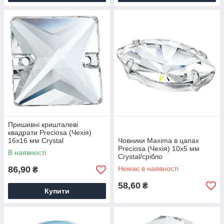
Ланцюжки
Шнури
Ювелірні троси
Пришивні кришталеві
квадрати Preciosa (Чехія)
16х16 мм Crystal
Човники Maxima в цапах
Preciosa (Чехія) 10x5 мм
В наявності
Crystal/срібло
86,90
Немає в наявності
₴
58,60
₴
Купити