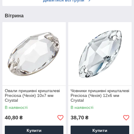
Дивитися всі групи
Магнітні замки Hiilos
Муліне DMC
Вітрина
Нитки для бісероплетіння
Нитки шовкові
Нитки, шнури еластичні
Оправи для каменів Josef Bergs (Німеччина)
Основи для брошів
Основи для вивороту прикрас
Основи для кілець
Основи для сережок
Піни
Овали пришивні кришталеві
Човники пришивні кришталеві
Preciosa (Чехія) 10х7 мм
Preciosa (Чехія) 12x6 мм
Підвіски
Crystal
Crystal
Дріт
В наявності
В наявності
Дріт з пам'яттю (меморі)
40,80
38,70
₴
₴
Спінери та супутні товари
Купити
Купити
Бавовняні перли