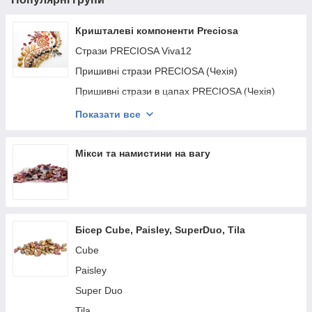
Кришталеві компоненти Preciosa
Стрази PRECIOSA Viva12
Пришивні стрази PRECIOSA (Чехія)
Пришивні стрази в цапах PRECIOSA (Чехія)
Фігурні клейові стрази PRECIOSA (Чехія)
Показати все
Біжутерні конусні (ювелірні) стрази PRECIOSA
Кришталеві намистини PRECIOSA
Мікси та намистини на вагу
Кришталеві перли PRECIOSA Components
Кришталеві підвіски PRECIOSA
Стразові ланцюжки PRECIOSA
Бісер Cube, Paisley, SuperDuo, Tila
Стразові намистини PRECIOSA
Cube
Розділювачі для намистин
Paisley
Crystal Tube
Super Duo
Кабошоны PRECIOSA
Tila