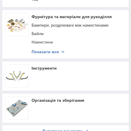
Прикраси Preciosa
Каталоги, карти кольорів продукції Preciosa
Фурнітура та матеріали для рукоділля
Бампери, розділювачі між намистинами
Бейли
Намистини
Швидкий кулон
Показати все
Замочки, карабіни, застібки
Голки
Інструменти
Канітель
Кільця
Колекція Cymbal
Організація та зберігання
Конектори
Кінцевики для кистей, джгутів, ланцюгів,
бісерного полотна
Крімпи, обтискні намистини, протектори, калоти