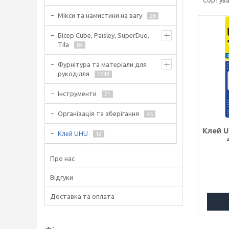
Мікси та намистини на вагу
26
Бісер Cube, Paisley, SuperDuo,
Tila
84
Фурнітура та матеріали для
рукоділля
1248
Інструменти
71
Організація та зберігання
45
Клей U
Клей UHU
12
Про нас
Відгуки
Доставка та оплата