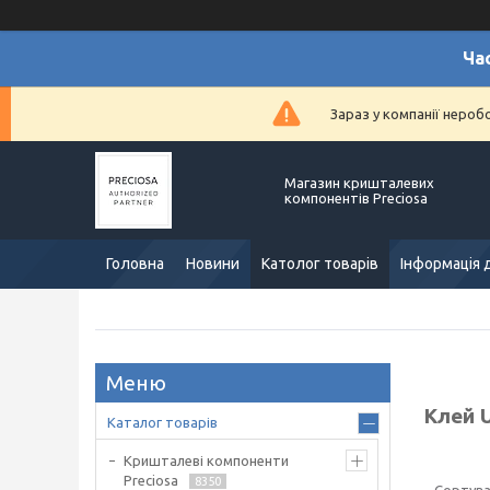
Ча
Зараз у компанії нероб
Магазин кришталевих
компонентів Preciosa
Головна
Новини
Католог товарів
Інформація 
Клей 
Каталог товарів
Кришталеві компоненти
Preciosa
8350