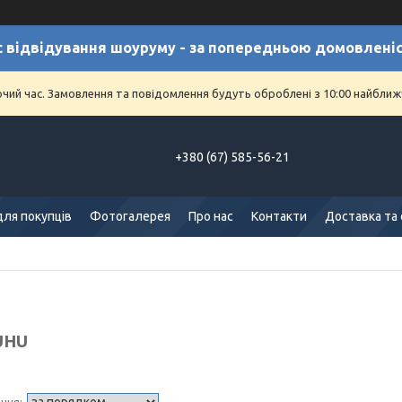
с відвідування шоуруму - за попередньою домовлені
очий час. Замовлення та повідомлення будуть оброблені з 10:00 найближч
+380 (67) 585-56-21
для покупців
Фотогалерея
Про нас
Контакти
Доставка та
UHU