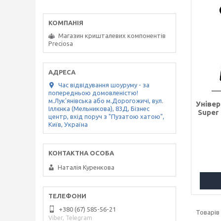
Магазин кришталевих компонентів
Preciosa
Час відвідування шоуруму - за
попередньою домовленістю!
м.Лук'янівська або м.Дорогожичі, вул.
Уніве
Іллєнка (Мельникова), 83Д, Бізнес
Super
центр, вхід поруч з "Пузатою хатою",
Київ, Україна
Наталія Куренкова
+380 (67) 585-56-21
Viber, Telegram