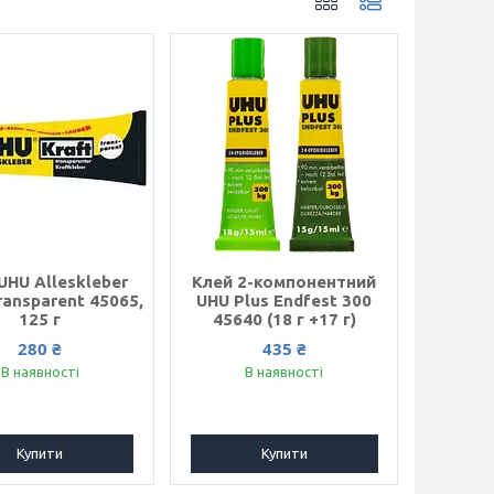
UHU Alleskleber
Клей 2-компонентний
ransparent 45065,
UHU Plus Endfest 300
125 г
45640 (18 г +17 г)
280 ₴
435 ₴
В наявності
В наявності
Купити
Купити