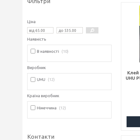
Фільтри
Ціна
Наявність
В наявності
10
Виробник
Клей
UHU P
UHU
12
Країна виробник
Німеччина
12
Контакти