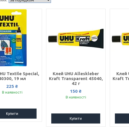
HU Textile Special,
Клей UHU Alleskleber
Клей 
40300, 19 мл
Kraft Transparent 45040,
Kraft T
42 г
225 ₴
150 ₴
В наявності
В наявності
Купити
Купити