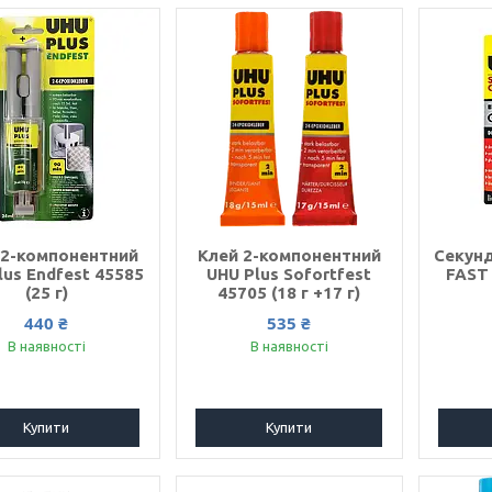
 2-компонентний
Клей 2-компонентний
Секун
lus Endfest 45585
UHU Plus Sofortfest
FAST
(25 г)
45705 (18 г +17 г)
440 ₴
535 ₴
В наявності
В наявності
Купити
Купити