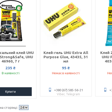
рсальний клей UHU
Клей-гель UHU Extra All
Клей 
 Strong&Safe, UHU
Purpose Glue, 43435, 31
UHU P
46960, 7 г
мл
403
235 ₴
95 ₴
В наявності
Немає в наявності
Не
+380 (67) 585-56-21
+
Купити
Viber, Telegram