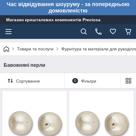
Час відвідування шоуруму - за попередньою
домовленістю
Магазин кришталевих компонентів Preciosa
Товари та послуги
Фурнітура та матеріали для рукоділл
Бавовняні перли
Сортування
0
Фільтри