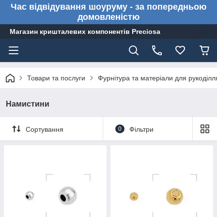
Час відвідування шоуруму - за попередньою
домовленістю
Магазин кришталевих компонентів Preciosa
Товари та послуги
Фурнітура та матеріали для рукоділл
Намистини
Сортування
0
Фільтри