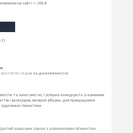
мовлення на сайті — 200 ₴
-21
 протягом 14 днів
за домовленістю
 якістю та запитаністю, і успішно конкурують із камінням
ттів і аксесуарів, вечірніх вбрань, для прикрашання
я художньої гімнастики.
окритий захисним лаком з алюмінієвим пігментом