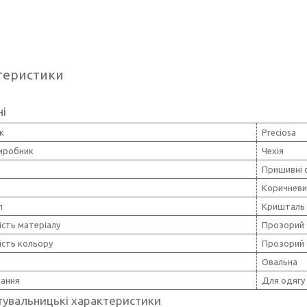
теристики
ні
к
Preciosa
виробник
Чехія
Пришивні 
Коричневи
л
Кришталь
ість матеріалу
Прозорий
ість кольору
Прозорий
Овальна
вання
Для одягу
тувальницькі характеристики