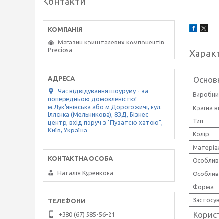
Контакти
Магазин кришталевих компонентів
Preciosa
Харак
Основ
Час відвідування шоуруму - за
Виробни
попередньою домовленістю!
м.Лук'янівська або м.Дорогожичі, вул.
Країна 
Іллєнка (Мельникова), 83Д, Бізнес
Тип
центр, вхід поруч з "Пузатою хатою",
Київ, Україна
Колір
Матеріа
Особлив
Наталія Куренкова
Особлив
Форма
Застосу
Корис
+380 (67) 585-56-21