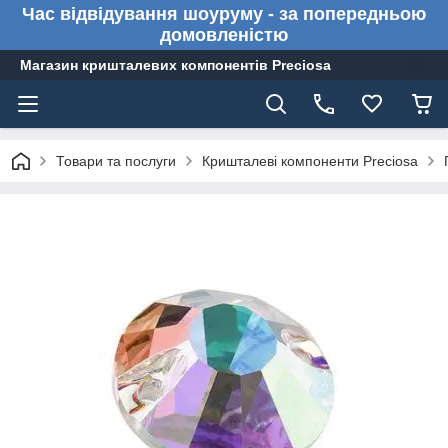
Час відвідування шоуруму - за попередньою
домовленістю
Магазин кришталевих компонентів Preciosa
Товари та послуги
Кришталеві компоненти Preciosa