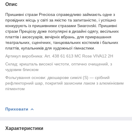
Опис
Пришивні стрази Preciosa справедливо займають одне з
провідних місць у світі за якістю та запитаністю, і успішно
конкурують із пришивними стразами Swarovski. Пришивні
стрази Преціозу дуже популярні в дизайні одягу, весільних
платтів і аксесуарів, вечірніх вбрань, для прикрашання
театральних, сценічних, танцювальних костюмів і бальних
платтів, купальників для художньої гімнастики.
Артикул виробника:
Art. 438 61 613 MC Rose VIVA12 2H
Склад:
кришталь високої чистоти, оптично очищений, з
чудовим блиском
Фольгування основи:
двошарове симілі (S) — срібний
рефлекторний шар, покритий захисним лаком з алюмінієвим
пігментом
Приховати
Характеристики