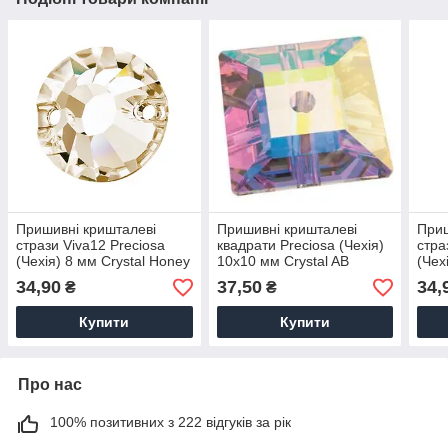
Пришивні кришталеві
Пришивні кришталеві
Приш
стрази Viva12 Preciosa
квадрати Preciosa (Чехія)
стра
(Чехія) 8 мм Crystal Honey
10х10 мм Crystal AB
(Чех
34,90
37,50
34,
₴
₴
Купити
Купити
Про нас
100% позитивних з 222 відгуків за рік