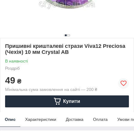
Пришивні кришталеві стрази Viva12 Preciosa
(Чехія) 10 мм Crystal AB
В наявності
Роздріб
49
₴
Мінімальна сума замовлення на сайті — 200 ₴
Купити
Опис
Характеристики
Доставка
Оплата
Умови п