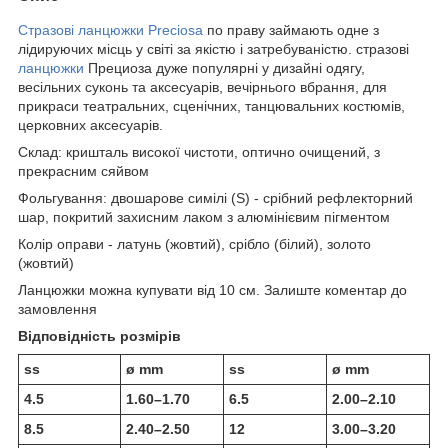
Стразові ланцюжки Preciosa
по праву займають одне з
лідируючих місць у світі за якістю і затребуваністю. стразові
ланцюжки
Прециоза дуже популярні у дизайні одягу,
весільних суконь та аксесуарів, вечірнього вбрання, для
прикраси театральних, сценічних, танцювальних костюмів,
церковних аксесуарів.
Склад: кришталь високої чистоти, оптично очищений, з
прекрасним сяйвом
Фольгування: двошарове симілі (S) - срібний рефлекторний
шар, покритий захисним лаком з алюмінієвим пігментом
Колір оправи - латунь (жовтий), срібло (білий), золото
(жовтий)
Ланцюжки можна купувати від 10 см. Залиште коментар до
замовлення
Відповідність розмірів
ss
ø mm
ss
ø mm
4.5
1.60–1.70
6.5
2.00–2.10
8.5
2.40–2.50
12
3.00–3.20