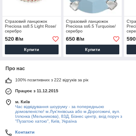
Стразовий ланцюжок
Стразовий ланцюжок
Стр
Preciosa ss8.5 Light Rose/
Preciosa ss6.5 Turquoise/
Prec
серебро
серебро
сер
520
650
590
₴/м
₴/м
Купити
Купити
Про нас
100% позитивних з 222 відгуків за рік
Працює з 11.12.2015
м. Київ
Час відвідування шоуруму - за попередньою
домовленістю! м.Лук'янівська або м.Дорогожичі, вул.
Іллєнка (Мельникова), 83Д, Бізнес центр, вхід поруч з
"Пузатою хатою", Київ, Україна
Контакти