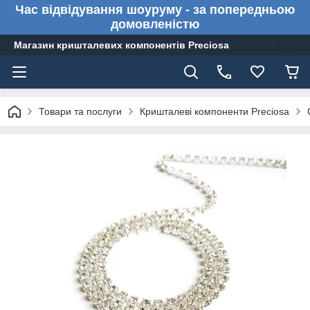
Час відвідування шоуруму - за попередньою
домовленістю
Магазин кришталевих компонентів Preciosa
Товари та послуги
Кришталеві компоненти Preciosa