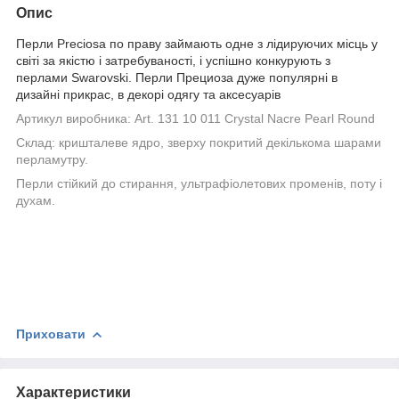
Опис
Перли Preciosa по праву займають одне з лідируючих місць у
світі за якістю і затребуваності, і успішно конкурують з
перлами Swarovski. Перли
Прециоза дуже популярні в
дизайні прикрас, в декорі одягу та аксесуарів
Артикул виробника:
Art. 131 10 011 Crystal Nacre Pearl Round
Склад: кришталеве ядро, зверху покритий декількома шарами
перламутру.
Перли стійкий до стирання, ультрафіолетових променів, поту і
духам.
Приховати
Характеристики