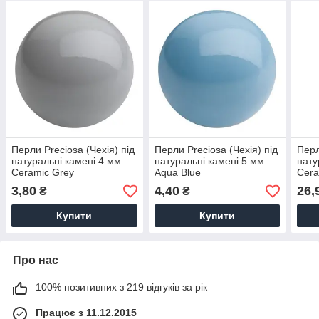
Перли Preciosa (Чехія) під
Перли Preciosa (Чехія) під
Перл
натуральні камені 4 мм
натуральні камені 5 мм
нату
Ceramic Grey
Aqua Blue
Cera
3,80
4,40
26,
₴
₴
Купити
Купити
Про нас
100% позитивних з 219 відгуків за рік
Працює з 11.12.2015