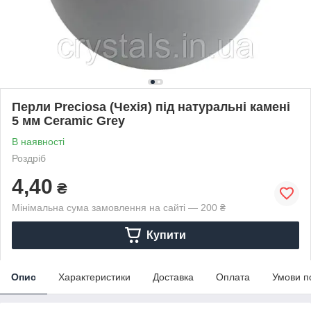
Перли Preciosa (Чехія) під натуральні камені
5 мм Ceramic Grey
В наявності
Роздріб
4,40
₴
Мінімальна сума замовлення на сайті — 200 ₴
Купити
Опис
Характеристики
Доставка
Оплата
Умови п