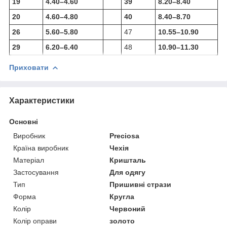
19
4.40–4.60
39
8.20–8.40
20
4.60–4.80
40
8.40–8.70
26
5.60–5.80
47
10.55–10.90
29
6.20–6.40
48
10.90–11.30
Приховати
Характеристики
Основні
Виробник
Preciosa
Країна виробник
Чехія
Матеріал
Кришталь
Застосування
Для одягу
Тип
Пришивні стрази
Форма
Кругла
Колір
Червоний
Колір оправи
золото