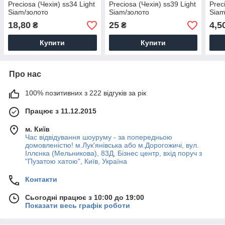
Preciosa (Чехія) ss34 Light
Preciosa (Чехія) ss39 Light
Prec
Siam/золото
Siam/золото
Siam
18,80
25
4,5
₴
₴
Купити
Купити
Про нас
100% позитивних з 222 відгуків за рік
Працює з 11.12.2015
м. Київ
Час відвідування шоуруму - за попередньою
домовленістю! м.Лук'янівська або м.Дорогожичі, вул.
Іллєнка (Мельникова), 83Д, Бізнес центр, вхід поруч з
"Пузатою хатою", Київ, Україна
Контакти
Сьогодні працює з 10:00 до 19:00
Показати весь графік роботи