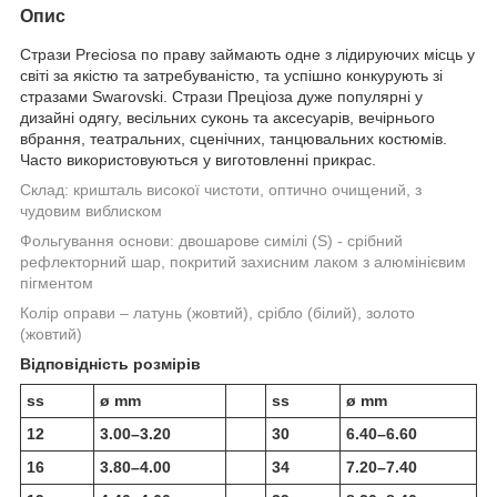
Опис
Стрази Preciosa по праву займають одне з лідируючих місць у
світі за якістю та затребуваністю, та успішно конкурують зі
стразами Swarovski. Стрази Преціоза дуже популярні у
дизайні одягу, весільних суконь та аксесуарів, вечірнього
вбрання, театральних, сценічних, танцювальних костюмів.
Часто використовуються у виготовленні прикрас.
Склад:
кришталь високої чистоти, оптично очищений, з
чудовим виблиском
Фольгування основи:
двошарове симілі (S) - срібний
рефлекторний шар, покритий захисним лаком з алюмінієвим
пігментом
Колір оправи – латунь (жовтий), срібло (білий), золото
(жовтий)
Відповідність розмірів
ss
ø mm
ss
ø mm
12
3.00–3.20
30
6.40–6.60
16
3.80–4.00
34
7.20–7.40