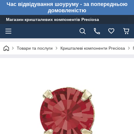
Час відвідування шоуруму - за попередньою
домовленістю
Магазин кришталевих компонентів Preciosa
Товари та послуги
Кришталеві компоненти Preciosa