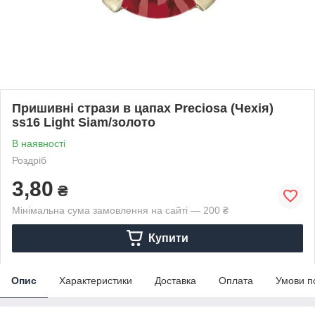
Пришивні стрази в цапах Preciosa (Чехія)
ss16 Light Siam/золото
В наявності
Роздріб
3,80
₴
Мінімальна сума замовлення на сайті — 200 ₴
Купити
Опис
Характеристики
Доставка
Оплата
Умови п