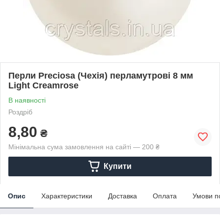
Перли Preciosa (Чехія) перламутрові 8 мм
Light Creamrose
В наявності
Роздріб
8,80
₴
Мінімальна сума замовлення на сайті — 200 ₴
Купити
Опис
Характеристики
Доставка
Оплата
Умови п