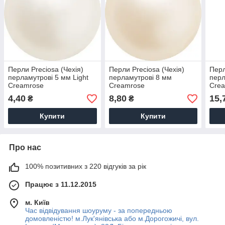
Перли Preciosa (Чехія)
Перли Preciosa (Чехія)
Перл
перламутрові 5 мм Light
перламутрові 8 мм
перл
Creamrose
Creamrose
Cre
4,40
8,80
15,
₴
₴
Купити
Купити
Про нас
100% позитивних з 220 відгуків за рік
Працює з 11.12.2015
м. Київ
Час відвідування шоуруму - за попередньою
домовленістю! м.Лук'янівська або м.Дорогожичі, вул.