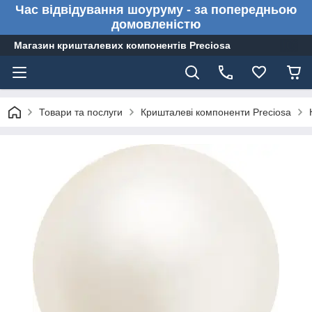
Час відвідування шоуруму - за попередньою
домовленістю
Магазин кришталевих компонентів Preciosa
Товари та послуги
Кришталеві компоненти Preciosa