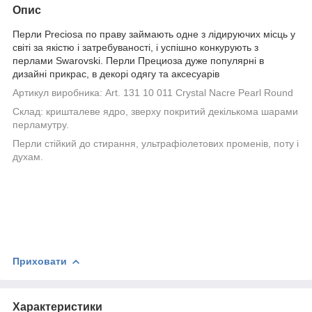
Опис
Перли Preciosa по праву займають одне з лідируючих місць у
світі за якістю і затребуваності, і успішно конкурують з
перлами Swarovski. Перли
Прециоза дуже популярні в
дизайні прикрас, в декорі одягу та аксесуарів
Артикул виробника:
Art. 131 10 011 Crystal Nacre Pearl Round
Склад: кришталеве ядро, зверху покритий декількома шарами
перламутру.
Перли стійкий до стирання, ультрафіолетових променів, поту і
духам.
Приховати
Характеристики