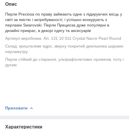
Опис
Перли Preciosa по праву займають одне з лідируючих місць у
світі за якістю і затребуваності, і успішно конкурують з
перлами Swarovski. Перли
Прециоза дуже популярні в
дизайні прикрас, в декорі одягу та аксесуарів
Артикул виробника:
Art. 131 10 011 Crystal Nacre Pearl Round
Склад: кришталеве ядро, зверху покритий декількома шарами
перламутру.
Перли стійкий до стирання, ультрафіолетових променів, поту і
духам.
Приховати
Характеристики