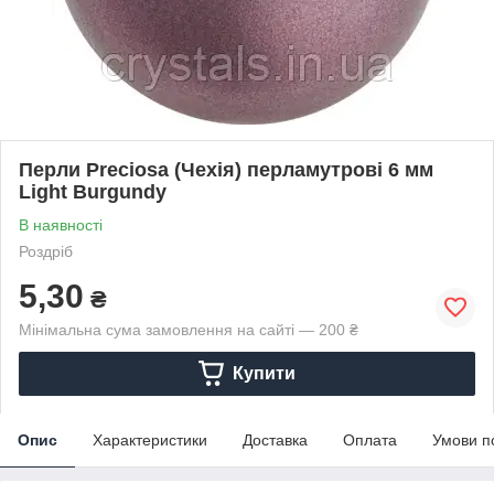
Перли Preciosa (Чехія) перламутрові 6 мм
Light Burgundy
В наявності
Роздріб
5,30
₴
Мінімальна сума замовлення на сайті — 200 ₴
Купити
Опис
Характеристики
Доставка
Оплата
Умови п