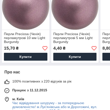
Перли Preciosa (Чехія)
Перли Preciosa (Чехія)
Перл
перламутрові 10 мм Light
перламутрові 5 мм Light
перл
Burgundy
Burgundy
Burg
15,70
4,40
8,8
₴
₴
Купити
Купити
Про нас
100% позитивних з 220 відгуків за рік
Працює з 11.12.2015
м. Київ
Час відвідування шоуруму - за попередньою
домовленістю! м.Лук'янівська або м.Дорогожичі, вул.