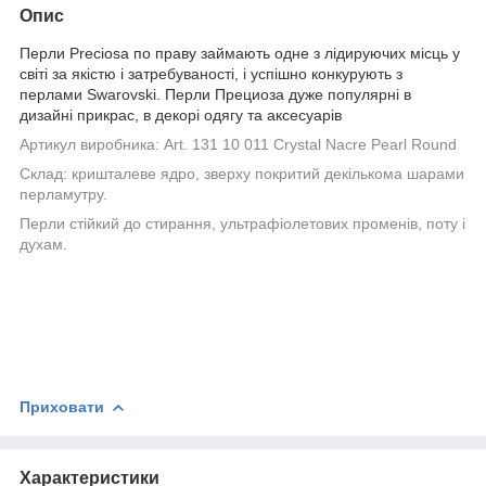
Опис
Перли Preciosa по праву займають одне з лідируючих місць у
світі за якістю і затребуваності, і успішно конкурують з
перлами Swarovski. Перли
Прециоза дуже популярні в
дизайні прикрас, в декорі одягу та аксесуарів
Артикул виробника:
Art. 131 10 011 Crystal Nacre Pearl Round
Склад: кришталеве ядро, зверху покритий декількома шарами
перламутру.
Перли стійкий до стирання, ультрафіолетових променів, поту і
духам.
Приховати
Характеристики