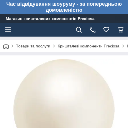
Час відвідування шоуруму - за попередньою
домовленістю
Магазин кришталевих компонентів Preciosa
Товари та послуги
Кришталеві компоненти Preciosa