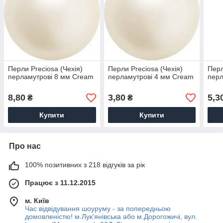
Перли Preciosa (Чехія)
Перли Preciosa (Чехія)
Перл
перламутрові 8 мм Cream
перламутрові 4 мм Cream
перл
8,80
3,80
5,3
₴
₴
Купити
Купити
Про нас
100% позитивних з 218 відгуків за рік
Працює з 11.12.2015
м. Київ
Час відвідування шоуруму - за попередньою
домовленістю! м.Лук'янівська або м.Дорогожичі, вул.