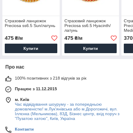
Стразовий ланцюжок
Стразовий ланцюжок
Стр
Preciosa ss6.5 Sun/латунь
Preciosa ss6.5 Hyacinth/
Preci
латунь
Medi
475
475
370
₴/м
₴/м
Купити
Купити
Про нас
100% позитивних з 218 відгуків за рік
Працює з 11.12.2015
м. Київ
Час відвідування шоуруму - за попередньою
домовленістю! м.Лук'янівська або м.Дорогожичі, вул.
Іллєнка (Мельникова), 83Д, Бізнес центр, вхід поруч з
"Пузатою хатою", Київ, Україна
Контакти