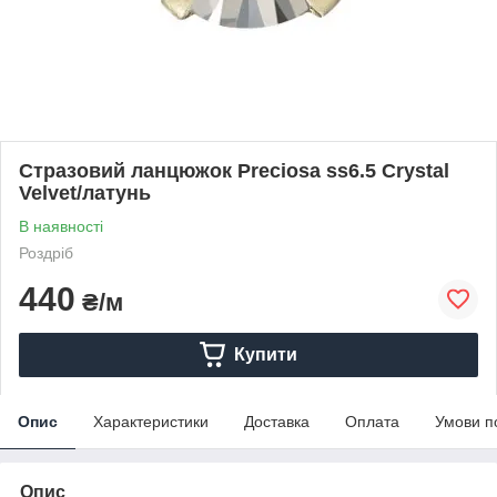
Стразовий ланцюжок Preciosa ss6.5 Crystal
Velvet/латунь
В наявності
Роздріб
440
₴/м
Купити
Опис
Характеристики
Доставка
Оплата
Умови п
Опис