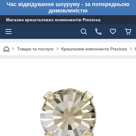
Час відвідування шоуруму - за попередньою
домовленістю
Магазин кришталевих компонентів Preciosa
Товари та послуги
Кришталеві компоненти Preciosa