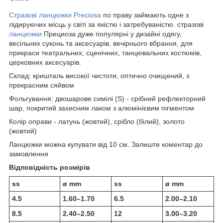
Стразові ланцюжки Preciosa
по праву займають одне з
лідируючих місць у світі за якістю і затребуваністю. стразові
ланцюжки
Прециоза дуже популярні у дизайні одягу,
весільних суконь та аксесуарів, вечірнього вбрання, для
прикраси театральних, сценічних, танцювальних костюмів,
церковних аксесуарів.
Склад: кришталь високої чистоти, оптично очищений, з
прекрасним сяйвом
Фольгування: двошарове симілі (S) - срібний рефлекторний
шар, покритий захисним лаком з алюмінієвим пігментом
Колір оправи - латунь (жовтий), срібло (білий), золото
(жовтий)
Ланцюжки можна купувати від 10 см. Залиште коментар до
замовлення
Відповідність розмірів
ss
ø mm
ss
ø mm
4.5
1.60–1.70
6.5
2.00–2.10
8.5
2.40–2.50
12
3.00–3.20