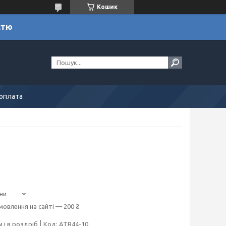
Кошик
стю
 оплата
ни
мовлення на сайті — 200 ₴
 і в роздріб
Код:
ATB44-10