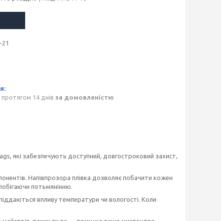
-21
 протягом 14 днів
за домовленістю
Bags, які забезпечують доступний, довгостроковий захист,
понентів. Напівпрозора плівка дозволяє побачити кожен
запобігаючи потьмянінню.
не піддаються впливу температури чи вологості. Коли
х майстрів, таких як ви — тому що ваше мистецтво