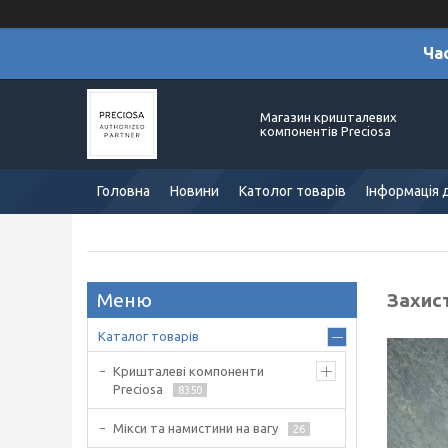
Ча
Магазин кришталевих
компонентів Preciosa
Головна
Новини
Католог товарів
Інформація 
Захист
Каталог товарів
Кришталеві компоненти
Preciosa
8350
Мікси та намистини на вагу
26