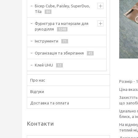
Бісер Cube, Paisley, SuperDuo,
Tila
84
Фурнітура та матеріали для
рукоділля
1248
Інструменти
71
Організація та зберігання
45
Клей UHU
12
Про нас
Розмір - 
Ціна вказ
Відгуки
Захистіть
що запобі
Доставка та оплата
Ідеально 
блиск, а 
Контакти
На відмін
теплий мі
Довіряють