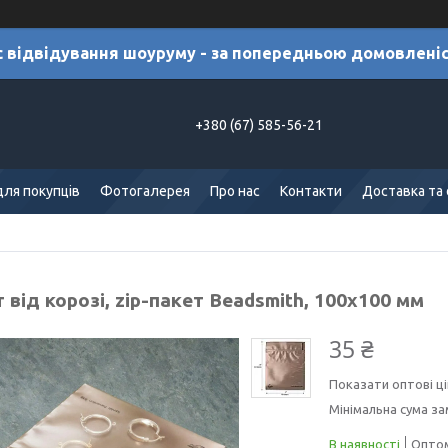
с відвідування шоуруму - за попередньою домовлені
+380 (67) 585-56-21
для покупців
Фотогалерея
Про нас
Контакти
Доставка та
 від корозі, zip-пакет Beadsmith, 100х100 мм
35 ₴
Показати оптові ці
Мінімальна сума за
В наявності
Оптом