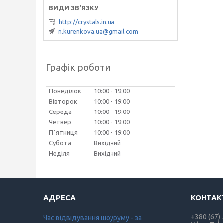
http://crystals.in.ua
n.kurenkova.ua@gmail.com
Графік роботи
Понеділок
10:00
19:00
Вівторок
10:00
19:00
Середа
10:00
19:00
Четвер
10:00
19:00
Пʼятниця
10:00
19:00
Субота
Вихідний
Неділя
Вихідний
+380 (67)
Час відвідування шоуруму - за