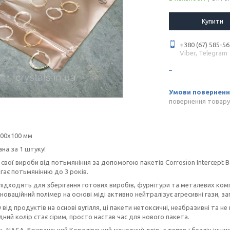
Купити
+380 (67) 585-56
Viber, Telegram
повернення товару
100х100 мм
ана за 1 штуку!
 свої вироби від потьмяніння за допомогою пакетів Corrosion Intercept 
гає потьмянінню до 3 років.
підходять для зберігання готових виробів, фурнітури та металевих ком
інноваційний полімер на основі міді активно нейтралізує агресивні гази, 
у від продуктів на основі вугілля, ці пакети нетоксичні, неабразивні та 
дний колір стає сірим, просто настав час для нового пакета.
 NASA, Британський Королівський монетний двір, а тепер і безліч інши