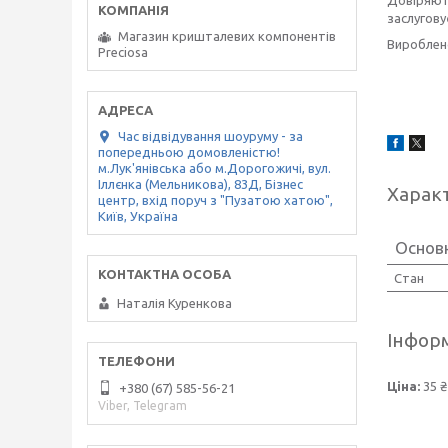
заслугову
Магазин кришталевих компонентів
Вироблен
Preciosa
Час відвідування шоуруму - за
попередньою домовленістю!
м.Лук'янівська або м.Дорогожичі, вул.
Іллєнка (Мельникова), 83Д, Бізнес
Харак
центр, вхід поруч з "Пузатою хатою",
Київ, Україна
Основ
Стан
Наталія Куренкова
Інформ
Ціна:
35 ₴
+380 (67) 585-56-21
Viber, Telegram