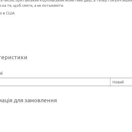
є на те, щоб сяяти, а не потьмяніти.
о в США
теристики
ні
Новий
ація для замовлення