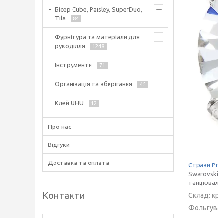
Бісер Cube, Paisley, SuperDuo,
Tila
84
Фурнітура та матеріали для
рукоділля
1248
Інструменти
71
Організація та зберігання
45
Клей UHU
12
Про нас
Відгуки
Доставка та оплата
Стрази Pr
Swarovski
танцюваль
Контакти
Склад:
к
Фольгув