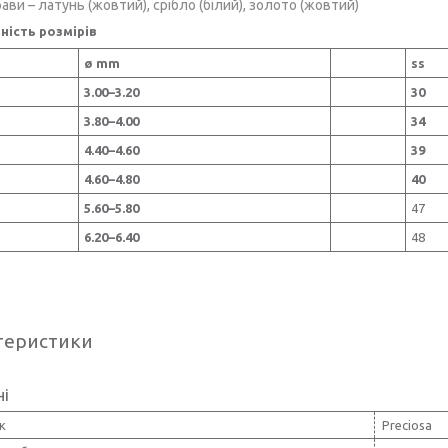
ави – латунь (жовтий), срібло (білий), золото (жовтий)
ність розмірів
ø mm
ss
3.00–3.20
30
3.80–4.00
34
4.40–4.60
39
4.60–4.80
40
5.60–5.80
47
6.20–6.40
48
теристики
ні
к
Preciosa