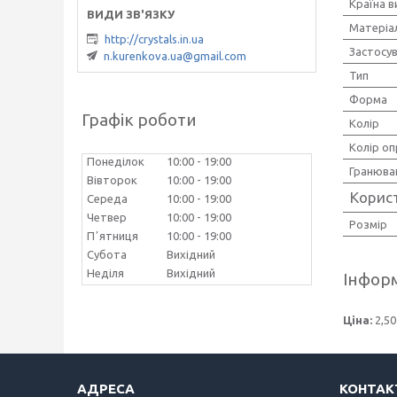
Країна 
Матеріа
http://crystals.in.ua
Застосу
n.kurenkova.ua@gmail.com
Тип
Форма
Графік роботи
Колір
Колір оп
Понеділок
10:00
19:00
Гранюва
Вівторок
10:00
19:00
Корис
Середа
10:00
19:00
Четвер
10:00
19:00
Розмір
Пʼятниця
10:00
19:00
Субота
Вихідний
Неділя
Вихідний
Інформ
Ціна:
2,50