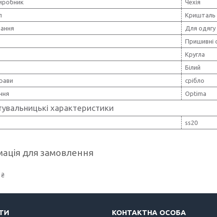
виробник
Чехія
л
Кришталь
вання
Для одягу
Пришивні 
Кругла
Білий
рави
срібло
ння
Optima
тувальницькі характеристики
ss20
ація для замовлення
 ₴