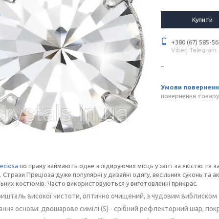
Купити
+380 (67) 585-56
Viber, Telegram
повернення товару
eciosa
по праву займають одне з лідируючих місць у світі за якістю та 
. Стрази Преціоза дуже популярні у дизайні одягу, весільних суконь та ак
них костюмів. Часто використовуються у виготовленні прикрас.
ришталь високої чистоти, оптично очищений, з чудовим виблиском
ання основи:
двошарове симілі (S) - срібний рефлекторний шар, по