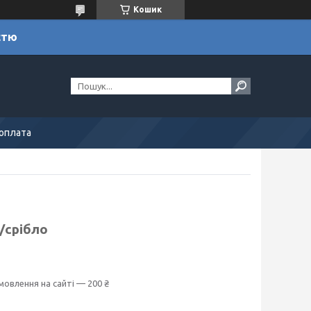
Кошик
стю
 оплата
l/срібло
мовлення на сайті — 200 ₴