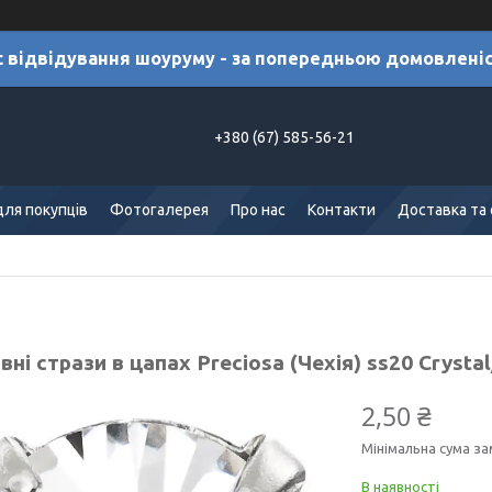
с відвідування шоуруму - за попередньою домовлені
+380 (67) 585-56-21
для покупців
Фотогалерея
Про нас
Контакти
Доставка та
ні стрази в цапах Preciosa (Чехія) ss20 Crysta
2,50 ₴
Мінімальна сума за
В наявності