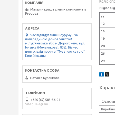
Колір опр
Відповід
Магазин кришталевих компонентів
Preciosa
ss
12
16
Час відвідування шоуруму - за
19
попередньою домовленістю!
м.Лук'янівська або м.Дорогожичі, вул.
20
Іллєнка (Мельникова), 83Д, Бізнес
центр, вхід поруч з "Пузатою хатою",
26
Київ, Україна
29
Наталія Куренкова
Харак
+380 (67) 585-56-21
Основ
Viber, Telegram
Виробни