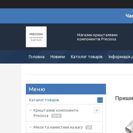
Ча
Магазин кришталевих
компонентів Preciosa
Головна
Новини
Католог товарів
Інформація 
Пришив
Каталог товарів
Кришталеві компоненти
Preciosa
8350
Мікси та намистини на вагу
26