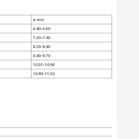
ø mm
6.40–6.60
7.20–7.40
8.20–8.40
8.40–8.70
10.55–10.90
10.90–11.30