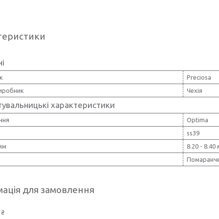
теристики
ні
к
Preciosa
виробник
Чехія
тувальницькі характеристики
ння
Optima
ss39
мм
8.20 - 8.40
Помаранч
ація для замовлення
 ₴