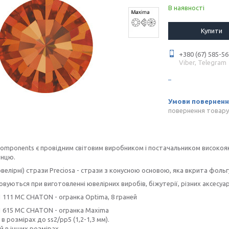
В наявності
Купити
+380 (67) 585-56
Viber, Telegram
повернення товару
Components є провідним світовим виробником і постачальником високояк
инцю.
ювелірні) стрази Preciosa - стрази з конусною основою, яка вкрита фоль
вуються при виготовленні ювелірних виробів, біжутерії, різних аксесуар
11 111 MC CHATON - огранка Optima, 8 граней
11 615 MC CHATON - огранка Maxima
 в розмірах до ss2/pp5 (1,2-1,3 мм).
ей в інших розмірах