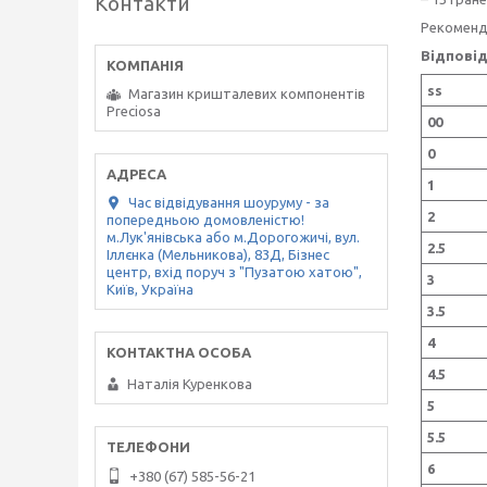
Контакти
Рекоменду
Відповід
ss
Магазин кришталевих компонентів
Preciosa
00
0
1
Час відвідування шоуруму - за
2
попередньою домовленістю!
м.Лук'янівська або м.Дорогожичі, вул.
2.5
Іллєнка (Мельникова), 83Д, Бізнес
центр, вхід поруч з "Пузатою хатою",
3
Київ, Україна
3.5
4
4.5
Наталія Куренкова
5
5.5
6
+380 (67) 585-56-21