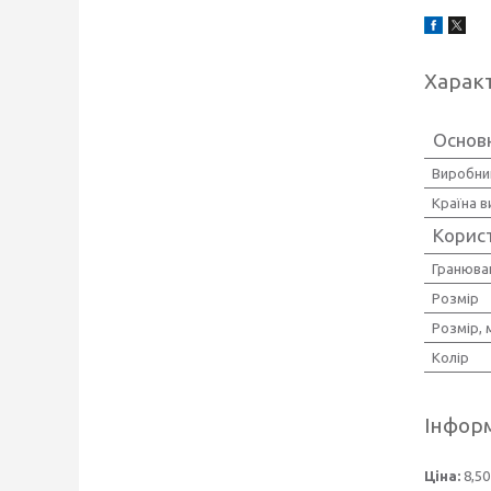
Харак
Основ
Виробни
Країна 
Корис
Гранюва
Розмір
Розмір, 
Колір
Інформ
Ціна:
8,50