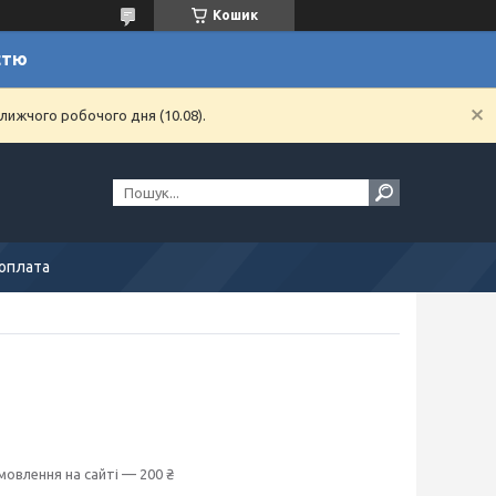
Кошик
стю
лижчого робочого дня (10.08).
 оплата
мовлення на сайті — 200 ₴