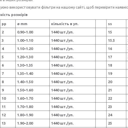
ємо використовувати фільтри на нашому сайті, щоб перевірити наявність
ність розмірів
pp
ø mm
кількість в уп.
ss
2
0.90–1.00
1440 шт./уп.
15
3
1.00–1.10
1440 шт./уп.
15.5
4
1.10–1.20
1440 шт./уп.
16
5
1.20–1.30
1440 шт./уп.
17
6
1.30–1.35
1440 шт./уп.
18
7
1.35–1.40
1440 шт./уп.
19
8
1.40–1.50
1440 шт./уп.
20
9
1.50–1.60
1440 шт./уп.
21
10
1.60–1.70
1440 шт./уп.
22
11
1.70–1.80
1440 шт./уп.
23
12
1.80–1.90
1440 шт./уп.
24
13
1.90–2.00
1440 шт./уп.
25