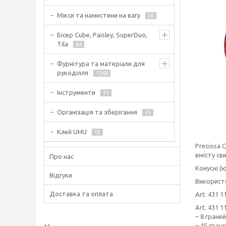
Мікси та намистини на вагу
26
Бісер Cube, Paisley, SuperDuo,
Tila
84
Фурнітура та матеріали для
рукоділля
1248
Інструменти
71
Організація та зберігання
45
Клей UHU
12
Preciosa 
вмісту св
Про нас
Конусні (
Відгуки
Використо
Доставка та оплата
Art. 431 
Art. 431 
– 8 граней
– 15 гран