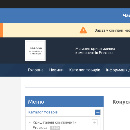
Ча
Зараз у компанії н
Магазин кришталевих
компонентів Preciosa
Головна
Новини
Католог товарів
Інформація 
Конусн
Каталог товарів
Кришталеві компоненти
Preciosa
8350