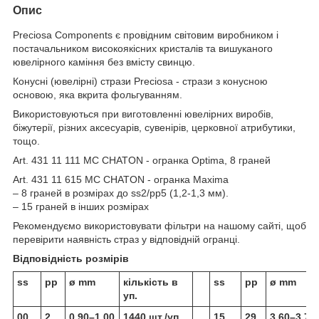
Опис
Preciosa Components є провідним світовим виробником і
постачальником високоякісних кристалів та вишуканого
ювелірного каміння без вмісту свинцю.
Конусні (ювелірні) стрази Preciosa - стрази з конусною
основою, яка вкрита фольгуванням.
Використовуються при виготовленні ювелірних виробів,
біжутерії, різних аксесуарів, сувенірів, церковної атрибутики,
тощо.
Art. 431 11 111 MC CHATON - огранка Optima, 8 граней
Art. 431 11 615 MC CHATON - огранка Maxima
– 8 граней в розмірах до ss2/pp5 (1,2-1,3 мм).
– 15 граней в інших розмірах
Рекомендуємо використовувати фільтри на нашому сайті, щоб
перевірити наявність страз у відповідній огранці.
Відповідність розмірів
ss
pp
ø mm
кількість в
ss
pp
ø mm
уп.
00
2
0.90–1.00
1440 шт./уп.
15
29
3.60–3.70