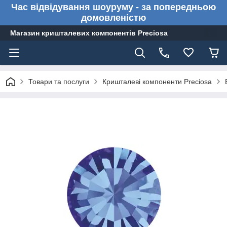
Час відвідування шоуруму - за попередньою
домовленістю
Магазин кришталевих компонентів Preciosa
Товари та послуги
Кришталеві компоненти Preciosa