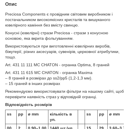
Опис
Preciosa Components є провідним світовим виробником і
постачальником високоякісних кристалів та вишуканого
ювелірного каміння без вмісту свинцю.
Конусні (ювелірні) стрази Preciosa - стрази з конусною
основою, яка вкрита фольгуванням.
Використовуються при виготовленні ювелірних виробів,
біжутерії, різних аксесуарів, сувенірів, церковної атрибутики,
тощо.
Art. 431 11 111 MC CHATON - огранка Optima, 8 граней
Art. 431 11 615 MC CHATON - огранка Maxima
– 8 граней в розмірах до ss2/pp5 (1,2-1,3 мм).
– 15 граней в інших розмірах
Рекомендуємо використовувати фільтри на нашому сайті, щоб
перевірити наявність страз у відповідній огранці.
Відповідність розмірів
ss
pp
ø mm
кількість в
ss
pp
ø mm
уп.
00
2
0.90–1.00
1440 шт./уп.
15
29
3.60–3.70