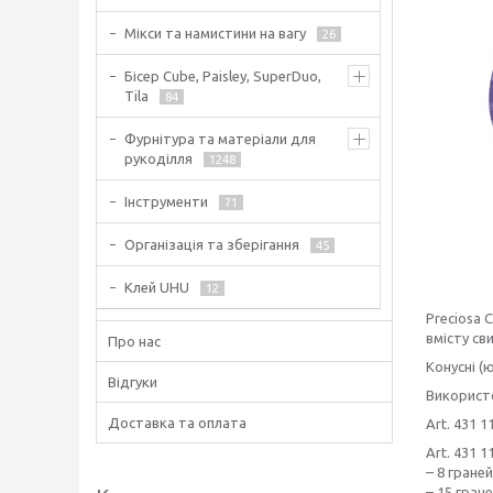
Мікси та намистини на вагу
26
Бісер Cube, Paisley, SuperDuo,
Tila
84
Фурнітура та матеріали для
рукоділля
1248
Інструменти
71
Організація та зберігання
45
Клей UHU
12
Preciosa 
вмісту св
Про нас
Конусні (
Відгуки
Використо
Доставка та оплата
Art. 431 
Art. 431 
– 8 граней
– 15 гран