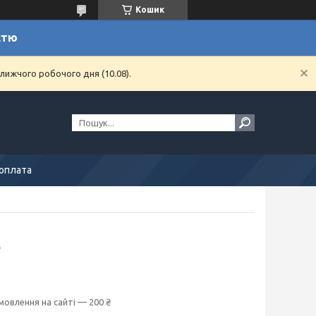
Кошик
стю
лижчого робочого дня (10.08).
 оплата
e
мовлення на сайті — 200 ₴