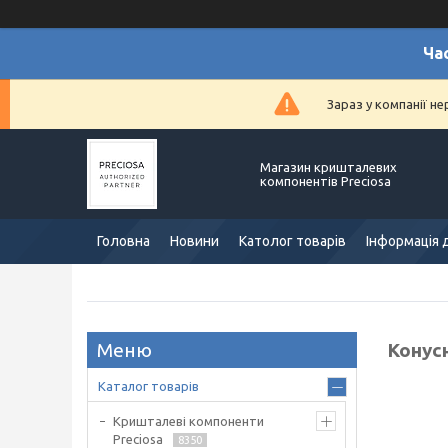
Ча
Зараз у компанії н
Магазин кришталевих
компонентів Preciosa
Головна
Новини
Католог товарів
Інформація 
Конусн
Каталог товарів
Кришталеві компоненти
Preciosa
8350