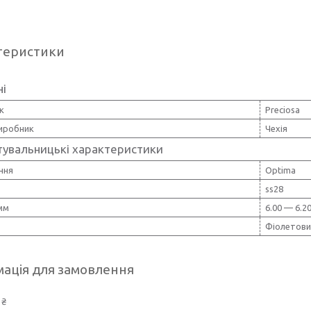
теристики
ні
к
Preciosa
виробник
Чехія
тувальницькі характеристики
ння
Optima
ss28
мм
6.00 — 6.2
Фіолетови
ація для замовлення
 ₴