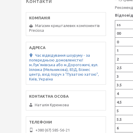
Контакти
Рекоменду
Відповід
ss
Магазин кришталевих компонентів
Preciosa
00
0
1
Час відвідування шоуруму - за
2
попередньою домовленістю!
м.Лук'янівська або м.Дорогожичі, вул.
2.5
Іллєнка (Мельникова), 83Д, Бізнес
центр, вхід поруч з "Пузатою хатою",
3
Київ, Україна
3.5
4
4.5
Наталія Куренкова
5
5.5
6
+380 (67) 585-56-21