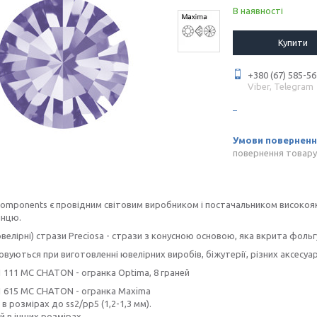
В наявності
Купити
+380 (67) 585-56
Viber, Telegram
повернення товару
Components є провідним світовим виробником і постачальником високояк
инцю.
ювелірні) стрази Preciosa - стрази з конусною основою, яка вкрита фоль
вуються при виготовленні ювелірних виробів, біжутерії, різних аксесуар
11 111 MC CHATON - огранка Optima, 8 граней
11 615 MC CHATON - огранка Maxima
 в розмірах до ss2/pp5 (1,2-1,3 мм).
ей в інших розмірах