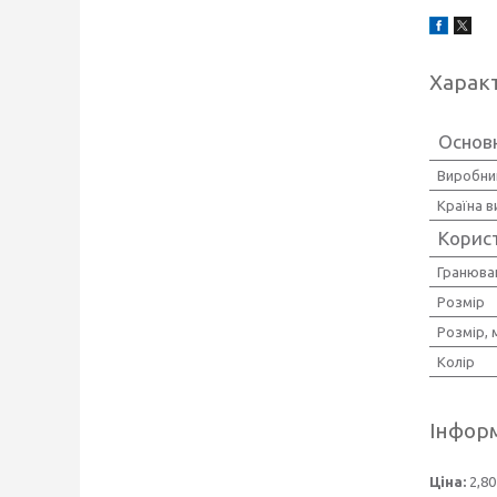
Харак
Основ
Виробни
Країна 
Корис
Гранюва
Розмір
Розмір, 
Колір
Інформ
Ціна:
2,80