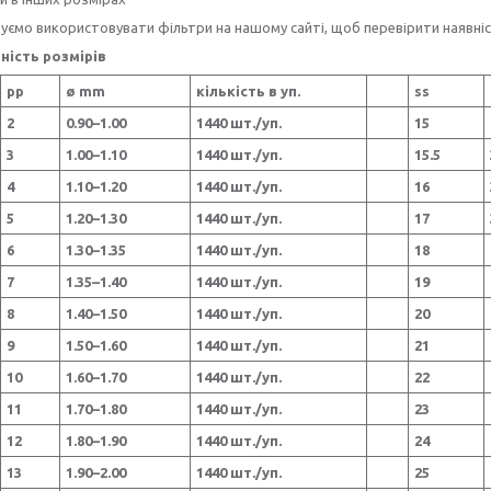
ємо використовувати фільтри на нашому сайті, щоб перевірити наявність
ність розмірів
pp
ø mm
кількість в уп.
ss
2
0.90–1.00
1440 шт./уп.
15
3
1.00–1.10
1440 шт./уп.
15.5
4
1.10–1.20
1440 шт./уп.
16
5
1.20–1.30
1440 шт./уп.
17
6
1.30–1.35
1440 шт./уп.
18
7
1.35–1.40
1440 шт./уп.
19
8
1.40–1.50
1440 шт./уп.
20
9
1.50–1.60
1440 шт./уп.
21
10
1.60–1.70
1440 шт./уп.
22
11
1.70–1.80
1440 шт./уп.
23
12
1.80–1.90
1440 шт./уп.
24
13
1.90–2.00
1440 шт./уп.
25