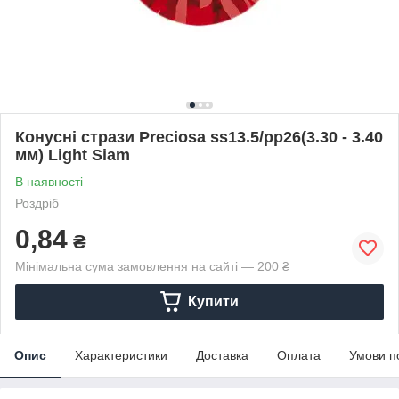
Конусні стрази Preciosa ss13.5/pp26(3.30 - 3.40
мм) Light Siam
В наявності
Роздріб
0,84
₴
Мінімальна сума замовлення на сайті — 200 ₴
Купити
Опис
Характеристики
Доставка
Оплата
Умови п