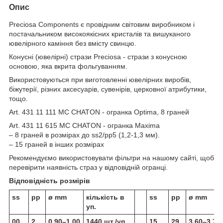
Опис
Preciosa Components є провідним світовим виробником і
постачальником високоякісних кристалів та вишуканого
ювелірного каміння без вмісту свинцю.
Конусні (ювелірні) стрази Preciosa - стрази з конусною
основою, яка вкрита фольгуванням.
Використовуються при виготовленні ювелірних виробів,
біжутерії, різних аксесуарів, сувенірів, церковної атрибутики,
тощо.
Art. 431 11 111 MC CHATON - огранка Optima, 8 граней
Art. 431 11 615 MC CHATON - огранка Maxima
– 8 граней в розмірах до ss2/pp5 (1,2-1,3 мм).
– 15 граней в інших розмірах
Рекомендуємо використовувати фільтри на нашому сайті, щоб
перевірити наявність страз у відповідній огранці.
Відповідність розмірів
ss
pp
ø mm
кількість в
ss
pp
ø mm
уп.
00
2
0.90–1.00
1440 шт./уп.
15
29
3.60–3.70