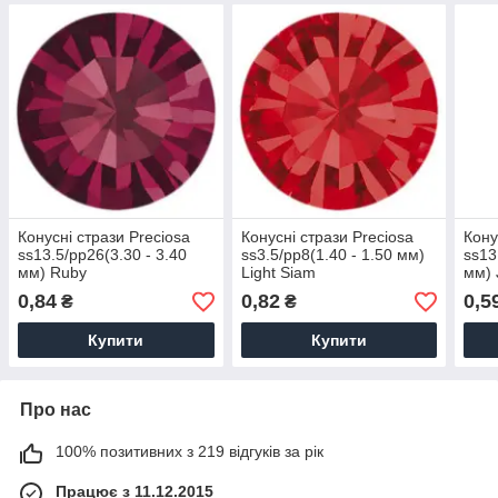
Конусні стрази Preciosa
Конусні стрази Preciosa
Кону
ss13.5/pp26(3.30 - 3.40
ss3.5/pp8(1.40 - 1.50 мм)
ss13
мм) Ruby
Light Siam
мм) 
0,84
0,82
0,5
₴
₴
Купити
Купити
Про нас
100% позитивних з 219 відгуків за рік
Працює з 11.12.2015