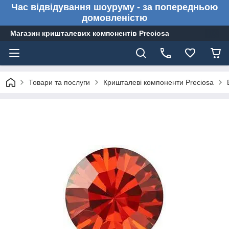
Час відвідування шоуруму - за попередньою
домовленістю
Магазин кришталевих компонентів Preciosa
Товари та послуги
Кришталеві компоненти Preciosa