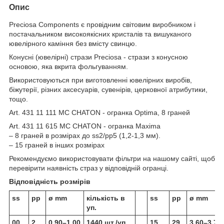
Опис
Preciosa Components є провідним світовим виробником і
постачальником високоякісних кристалів та вишуканого
ювелірного каміння без вмісту свинцю.
Конусні (ювелірні) стрази Preciosa - стрази з конусною
основою, яка вкрита фольгуванням.
Використовуються при виготовленні ювелірних виробів,
біжутерії, різних аксесуарів, сувенірів, церковної атрибутики,
тощо.
Art. 431 11 111 MC CHATON - огранка Optima, 8 граней
Art. 431 11 615 MC CHATON - огранка Maxima
– 8 граней в розмірах до ss2/pp5 (1,2-1,3 мм).
– 15 граней в інших розмірах
Рекомендуємо використовувати фільтри на нашому сайті, щоб
перевірити наявність страз у відповідній огранці.
Відповідність розмірів
ss
pp
ø mm
кількість в
ss
pp
ø mm
уп.
00
2
0.90–1.00
1440 шт./уп.
15
29
3.60–3.70