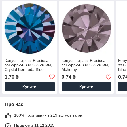
Конусні стрази Preciosa
Конусні стрази Preciosa
Кону
ss12/pp24(3.00 - 3.20 мм)
ss12/pp24(3.00 - 3.20 мм)
ss12
Crystal Bermuda Blue
Alchemy
Blue
1,70
0,74
0,7
₴
₴
Купити
Купити
Про нас
100% позитивних з 219 відгуків за рік
Працює з 11.12.2015