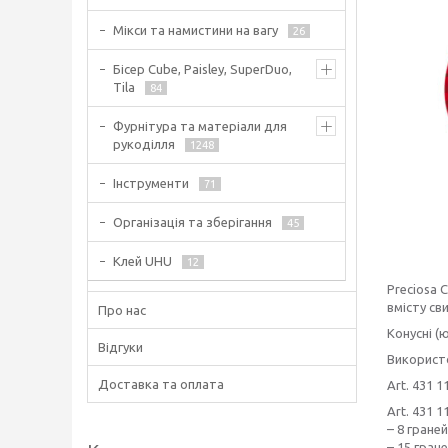
Мікси та намистини на вагу
26
Бісер Cube, Paisley, SuperDuo,
Tila
84
Фурнітура та матеріали для
рукоділля
1248
Інструменти
71
Організація та зберігання
45
Клей UHU
12
Preciosa 
вмісту св
Про нас
Конусні (
Відгуки
Використо
Доставка та оплата
Art. 431 
Art. 431 
– 8 граней
– 15 гран