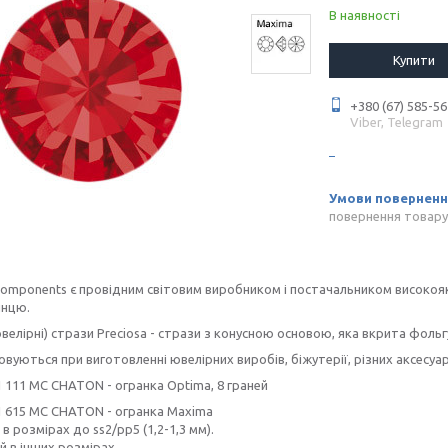
В наявності
Купити
+380 (67) 585-56
Viber, Telegram
повернення товару
Components є провідним світовим виробником і постачальником високояк
инцю.
ювелірні) стрази Preciosa - стрази з конусною основою, яка вкрита фоль
вуються при виготовленні ювелірних виробів, біжутерії, різних аксесуар
11 111 MC CHATON - огранка Optima, 8 граней
11 615 MC CHATON - огранка Maxima
 в розмірах до ss2/pp5 (1,2-1,3 мм).
ей в інших розмірах