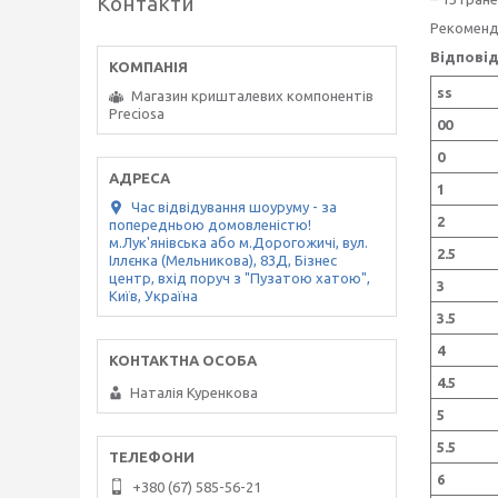
Контакти
Рекоменду
Відповід
ss
Магазин кришталевих компонентів
Preciosa
00
0
1
Час відвідування шоуруму - за
2
попередньою домовленістю!
м.Лук'янівська або м.Дорогожичі, вул.
2.5
Іллєнка (Мельникова), 83Д, Бізнес
центр, вхід поруч з "Пузатою хатою",
3
Київ, Україна
3.5
4
4.5
Наталія Куренкова
5
5.5
6
+380 (67) 585-56-21