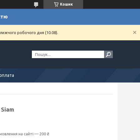
Кошик
стю
лижчого робочого дня (10.08).
 оплата
 Siam
мовлення на сайті — 200 ₴