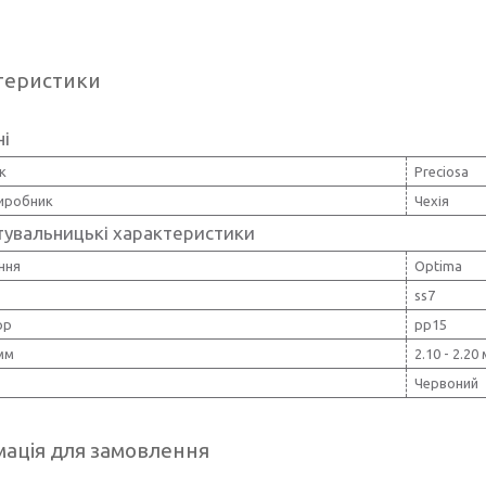
теристики
ні
к
Preciosa
виробник
Чехія
тувальницькі характеристики
ння
Optima
ss7
pp
pp15
мм
2.10 - 2.20
Червоний
ація для замовлення