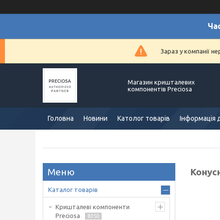
Ча
Зараз у компанії н
Магазин кришталевих
компонентів Preciosa
Головна
Новини
Католог товарів
Інформація 
Конусн
Каталог товарів
Кришталеві компоненти
Preciosa
8350