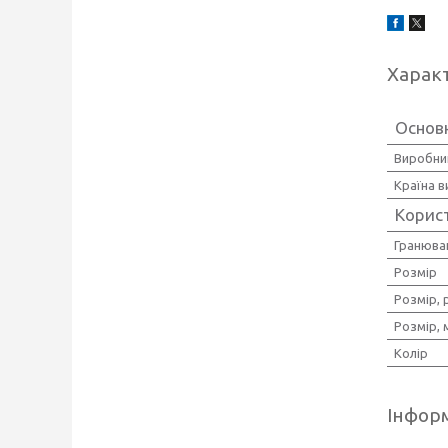
Харак
Основ
Виробни
Країна 
Корис
Гранюва
Розмір
Розмір, 
Розмір, 
Колір
Інформ