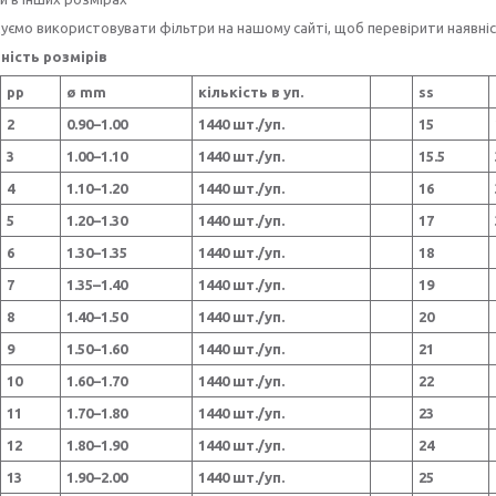
ємо використовувати фільтри на нашому сайті, щоб перевірити наявність
ність розмірів
pp
ø mm
кількість в уп.
ss
2
0.90–1.00
1440 шт./уп.
15
3
1.00–1.10
1440 шт./уп.
15.5
4
1.10–1.20
1440 шт./уп.
16
5
1.20–1.30
1440 шт./уп.
17
6
1.30–1.35
1440 шт./уп.
18
7
1.35–1.40
1440 шт./уп.
19
8
1.40–1.50
1440 шт./уп.
20
9
1.50–1.60
1440 шт./уп.
21
10
1.60–1.70
1440 шт./уп.
22
11
1.70–1.80
1440 шт./уп.
23
12
1.80–1.90
1440 шт./уп.
24
13
1.90–2.00
1440 шт./уп.
25