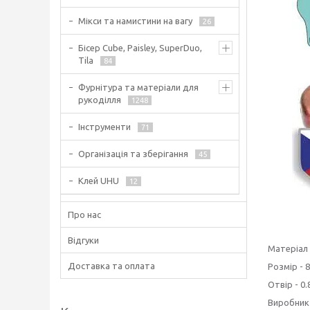
Мікси та намистини на вагу
26
Бісер Cube, Paisley, SuperDuo,
Tila
84
Фурнітура та матеріали для
рукоділля
1248
Інструменти
71
Організація та зберігання
45
Клей UHU
12
Про нас
Відгуки
Матеріал 
Доставка та оплата
Розмір - 
Отвір - 0.
Виробник 