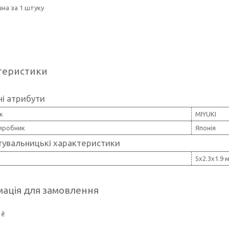
ана за 1 штуку
теристики
і атрибути
к
MIYUKI
виробник
Японія
тувальницькі характеристики
5x2.3x1.9 
ація для замовлення
 ₴