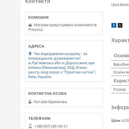
Контакти
Ціна вказ
Магазин кришталевих компонентів
Preciosa
Харак
Час відвідування шоуруму - за
Основн
попередньою домовленістю!
м.Лук'янівська або м.Дорогожичі, вул.
Виробни
Іллєнка (Мельникова), 83Д, Бізнес
Країна 
центр, вхід поруч з "Пузатою хатою",
Київ, Україна
Корис
Розмір
Наталія Куренкова
Інформ
Ціна:
4,20
+380 (67) 585-56-21