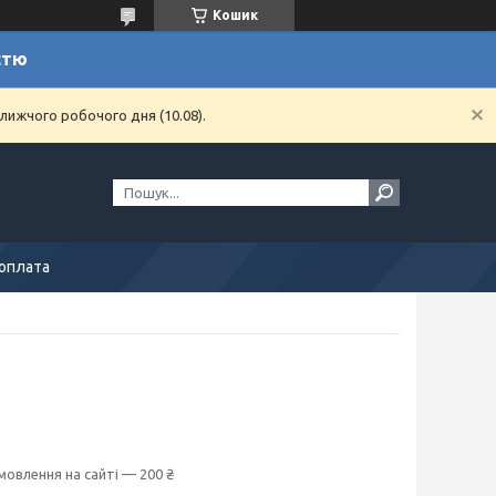
Кошик
стю
лижчого робочого дня (10.08).
 оплата
мовлення на сайті — 200 ₴