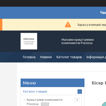
Ча
Зараз у компанії н
Магазин кришталевих
компонентів Preciosa
Головна
Новини
Католог товарів
Інформація 
Бісер 
Каталог товарів
Кришталеві компоненти
Preciosa
8350