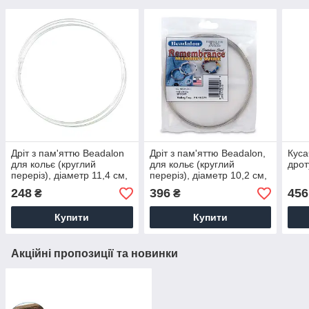
Дріт з пам'яттю Beadalon
Дріт з пам'яттю Beadalon,
Куса
для кольє (круглий
для кольє (круглий
дрот
переріз), діаметр 11,4 см,
переріз), діаметр 10,2 см,
5 витків, посрібнена
33 витки, нержавіюча
248
396
456
₴
₴
сталь.
Купити
Купити
Акційні пропозиції та новинки