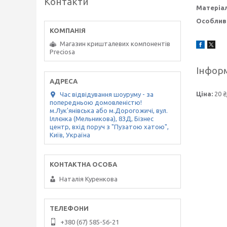
Контакти
Матеріа
Особливі
Магазин кришталевих компонентів
Preciosa
Інформ
Ціна:
20 ₴
Час відвідування шоуруму - за
попередньою домовленістю!
м.Лук'янівська або м.Дорогожичі, вул.
Іллєнка (Мельникова), 83Д, Бізнес
центр, вхід поруч з "Пузатою хатою",
Київ, Україна
Наталія Куренкова
+380 (67) 585-56-21