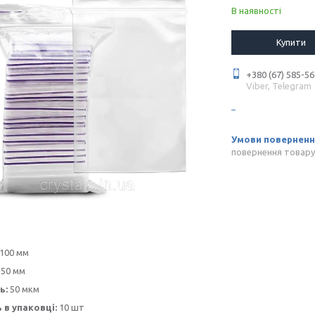
В наявності
Купити
+380 (67) 585-56
Viber, Telegram
повернення товару
100 мм
50 мм
ь:
50 мкм
ь в упаковці:
10 шт