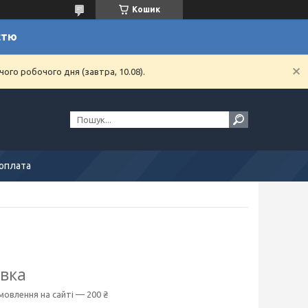
Кошик
стю
ого робочого дня (завтра, 10.08).
 оплата
овка
мовлення на сайті — 200 ₴