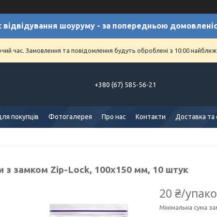
с відвідування шоуруму - за попередньою домовлені
очий час. Замовлення та повідомлення будуть оброблені з 10:00 найближч
+380 (67) 585-56-21
для покупців
Фотогалерея
Про нас
Контакти
Доставка та
 з замком Zip-Lock, 100х150 мм, 10 штук
20 ₴/упак
Мінімальна сума за