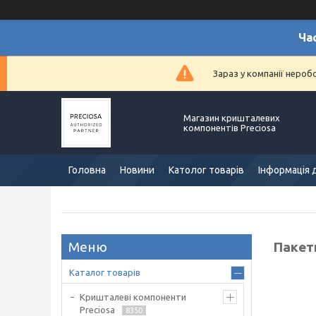
Ча
Зараз у компанії нероб
Магазин кришталевих
компонентів Preciosa
Головна
Новини
Католог товарів
Інформація 
Пакети
Каталог товарів
Кришталеві компоненти
Preciosa
8350