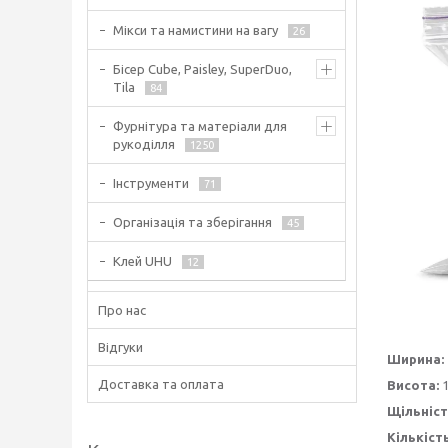
Мікси та намистини на вагу
26
Бісер Cube, Paisley, SuperDuo,
Tila
84
Фурнітура та матеріали для
рукоділля
1250
Інструменти
71
Організація та зберігання
45
Клей UHU
12
Про нас
Відгуки
Ширина:
Доставка та оплата
Висота:
1
Щільніст
Кількіст