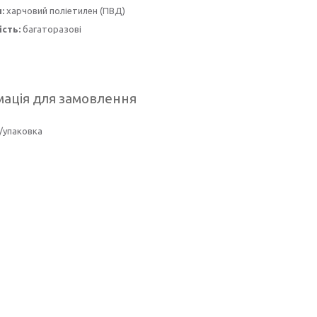
л:
харчовий поліетилен (ПВД)
сть:
багаторазові
ація для замовлення
/упаковка