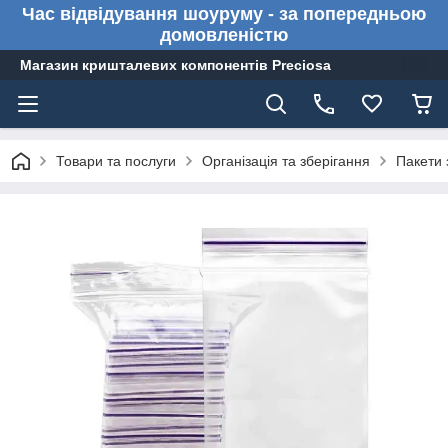
Час відвідування шоуруму - за попередньою
домовленістю
Магазин кришталевих компонентів Preciosa
Товари та послуги
Організація та зберігання
Пакети 