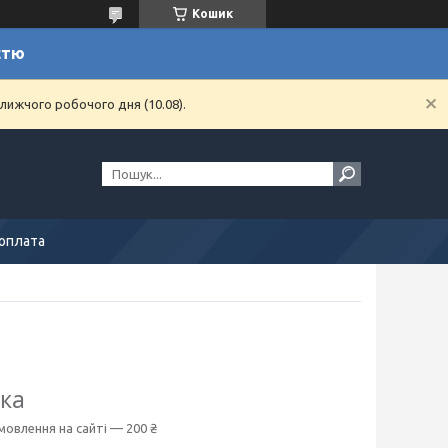
Кошик
стю
лижчого робочого дня (10.08).
 оплата
вка
мовлення на сайті — 200 ₴