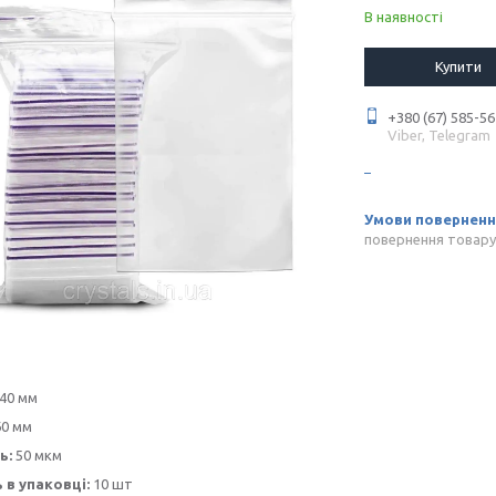
В наявності
Купити
+380 (67) 585-56
Viber, Telegram
повернення товару
40 мм
0 мм
ь:
50 мкм
ь в упаковці:
10 шт