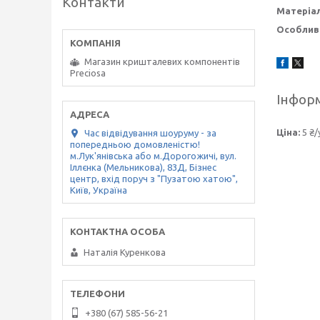
Контакти
Матеріа
Особливі
Магазин кришталевих компонентів
Preciosa
Інформ
Ціна:
5 ₴/
Час відвідування шоуруму - за
попередньою домовленістю!
м.Лук'янівська або м.Дорогожичі, вул.
Іллєнка (Мельникова), 83Д, Бізнес
центр, вхід поруч з "Пузатою хатою",
Київ, Україна
Наталія Куренкова
+380 (67) 585-56-21