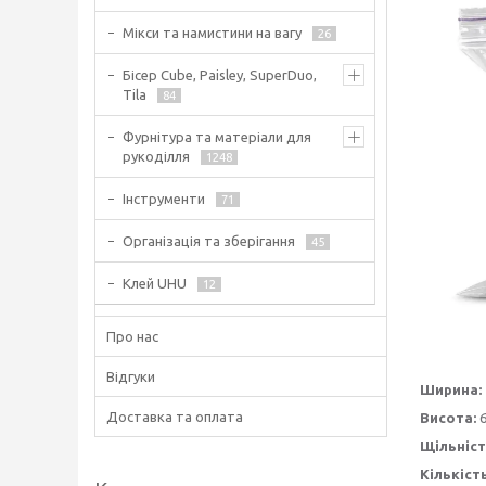
Мікси та намистини на вагу
26
Бісер Cube, Paisley, SuperDuo,
Tila
84
Фурнітура та матеріали для
рукоділля
1248
Інструменти
71
Організація та зберігання
45
Клей UHU
12
Про нас
Відгуки
Ширина:
Доставка та оплата
Висота:
6
Щільніст
Кількіст