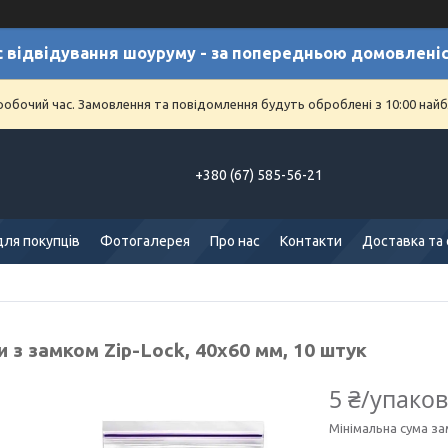
с відвідування шоуруму - за попередньою домовлені
еробочий час. Замовлення та повідомлення будуть оброблені з 10:00 найб
+380 (67) 585-56-21
для покупців
Фотогалерея
Про нас
Контакти
Доставка та
 з замком Zip-Lock, 40х60 мм, 10 штук
5 ₴/упако
Мінімальна сума за