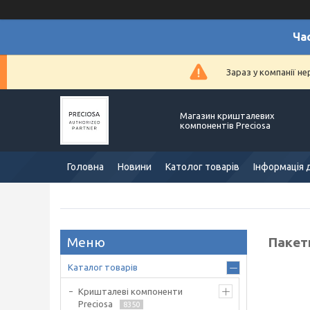
Ча
Зараз у компанії н
Магазин кришталевих
компонентів Preciosa
Головна
Новини
Католог товарів
Інформація 
Пакети
Каталог товарів
Кришталеві компоненти
Preciosa
8350