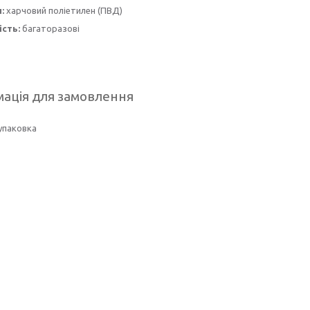
л:
харчовий поліетилен (ПВД)
сть:
багаторазові
ація для замовлення
упаковка