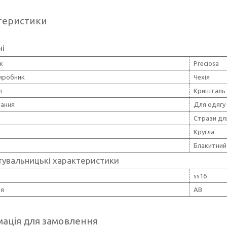
теристики
ні
к
Preciosa
виробник
Чехія
л
Кришталь
вання
Для одягу
Стрази для
Кругла
Блакитний
тувальницькі характеристики
ss16
тя
AB
ація для замовлення