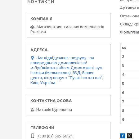
Контакти
Артикул 
Огранюван
Склад: кр
Магазин кришталевих компонентів
Preciosa
Фольгуван
ss
2
Час відвідування шоуруму - за
попередньою домовленістю!
3
м.Лук'янівська або м.Дорогожичі, вул.
Іллєнка (Мельникова), 83Д, Бізнес
4
центр, вхід поруч з "Пузатою хатою",
Київ, Україна
5
6
7
Наталія Куренкова
8
9
+380 (67) 585-56-21