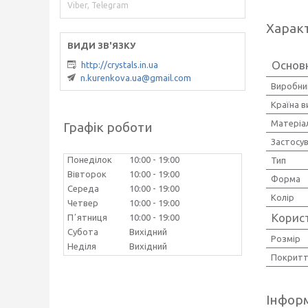
Viber, Telegram
Харак
Основ
http://crystals.in.ua
n.kurenkova.ua@gmail.com
Виробни
Країна 
Матеріа
Графік роботи
Застосу
Понеділок
10:00
19:00
Тип
Вівторок
10:00
19:00
Форма
Середа
10:00
19:00
Колір
Четвер
10:00
19:00
Корис
Пʼятниця
10:00
19:00
Субота
Вихідний
Розмір
Неділя
Вихідний
Покрит
Інформ