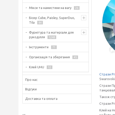
Мікси та намистини на вагу
26
Бісер Cube, Paisley, SuperDuo,
Tila
84
Фурнітура та матеріали для
рукоділля
1248
Інструменти
71
Організація та зберігання
45
Клей UHU
12
Стрази Pr
Swarovski
Про нас
Стрази Пр
Відгуки
танцюваль
Також стр
Доставка та оплата
Стрази Pr
Клей на H
на будь-я