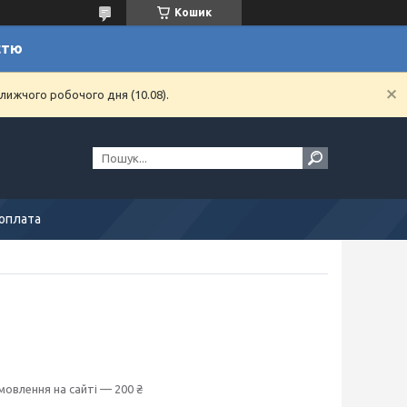
Кошик
стю
лижчого робочого дня (10.08).
 оплата
мовлення на сайті — 200 ₴