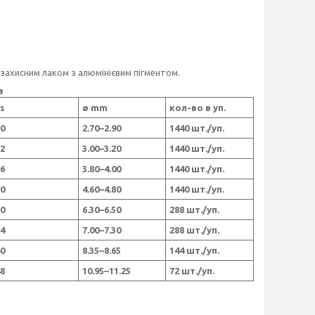
 захисним лаком з алюмінієвим пігментом.
в
s
ø mm
кол-во в уп.
0
2.70–2.90
1440 шт./уп.
2
3.00–3.20
1440 шт./уп.
6
3.80–4.00
1440 шт./уп.
0
4.60–4.80
1440 шт./уп.
0
6.30–6.50
288 шт./уп.
4
7.00–7.30
288 шт./уп.
0
8.35–8.65
144 шт./уп.
8
10.95–11.25
72 шт./уп.