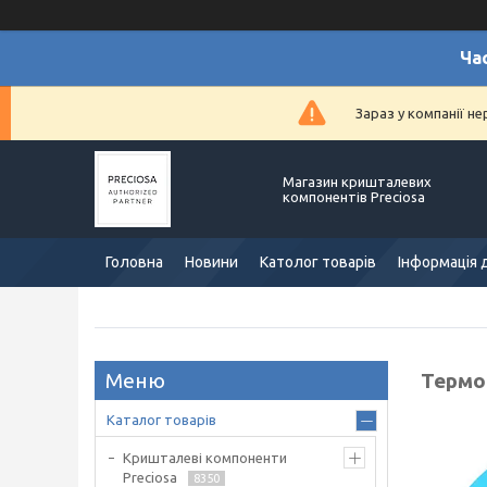
Ча
Зараз у компанії н
Магазин кришталевих
компонентів Preciosa
Головна
Новини
Католог товарів
Інформація 
Термо 
Каталог товарів
Кришталеві компоненти
Preciosa
8350