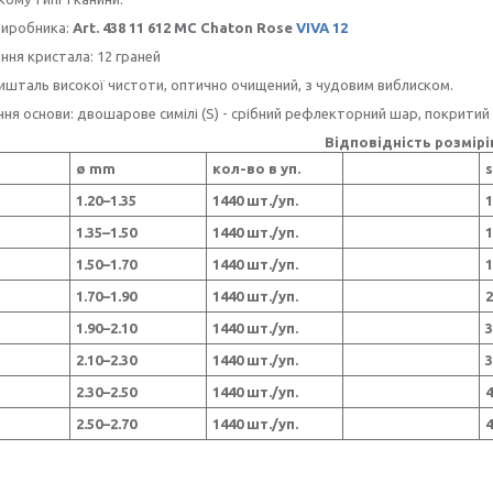
виробника:
Art. 438 11 612 MC Chaton Rose
VIVA 12
ня кристала: 12 граней
ишталь високої чистоти, оптично очищений, з чудовим виблиском.
ня основи: двошарове симілі (S) - срібний рефлекторний шар, покритий
Відповідність розмірі
ø mm
кол-во в уп.
s
1.20–1.35
1440 шт./уп.
1
1.35–1.50
1440 шт./уп.
1
1.50–1.70
1440 шт./уп.
1
1.70–1.90
1440 шт./уп.
2
1.90–2.10
1440 шт./уп.
3
2.10–2.30
1440 шт./уп.
3
2.30–2.50
1440 шт./уп.
4
2.50–2.70
1440 шт./уп.
4