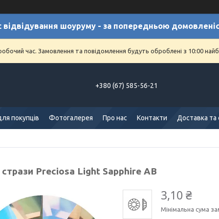
с відвідування шоуруму - за попередньою домовлені
еробочий час. Замовлення та повідомлення будуть оброблені з 10:00 найб
+380 (67) 585-56-21
для покупців
Фотогалерея
Про нас
Контакти
Доставка та
стрази Preciosa Light Sapphire AB
3,10 ₴
Мінімальна сума за