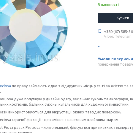
В наявності
Купити
+380 (67) 585-56
Viber, Telegram
повернення товару
eciosa
по праву займають одне з лідируючих місць у світі за якістю та 
.
еціоза дуже популярні у дизайні одягу, весільних суконь та аксесуарів, 
них костюмів, бальних суконь, купальників для художньої гімнастики.
ази використовуються для інкрустації різних твердих поверхонь.
eciosa гарячої фіксації - це каміння з нанесеним клейовим шаром.
ot Fix стразах Preciosa - легкоплавкий, фіксується при низьких темпер
кому типі тканини.