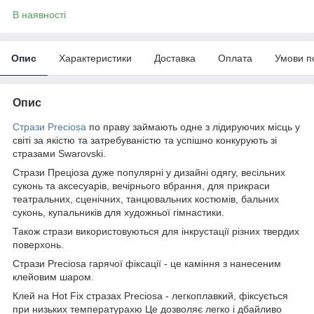
В наявності
Опис
Характеристики
Доставка
Оплата
Умови п
Опис
Стрази Preciosa
по праву займають одне з лідируючих місць у
світі за якістю та затребуваністю та успішно конкурують зі
стразами Swarovski.
Стрази Преціоза дуже популярні у дизайні одягу, весільних
суконь та аксесуарів, вечірнього вбрання, для прикраси
театральних, сценічних, танцювальних костюмів, бальних
суконь, купальників для художньої гімнастики.
Також стрази використовуються для інкрустації різних твердих
поверхонь.
Стрази Preciosa гарячої фіксації - це каміння з нанесеним
клейовим шаром.
Клей на Hot Fix стразах Preciosa - легкоплавкий, фіксується
при низьких температурахю Це дозволяє легко і дбайливо