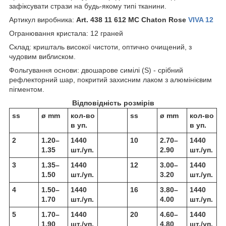
зафіксувати стрази на будь-якому типі тканини.
Артикул виробника:
Art. 438 11 612 MC Chaton Rose
VIVA 12
Огранювання кристала: 12 граней
Склад: кришталь високої чистоти, оптично очищений, з
чудовим виблиском.
Фольгування основи: двошарове симілі (S) - срібний
рефлекторний шар, покритий захисним лаком з алюмінієвим
пігментом.
Відповідність розмірів
ss
ø mm
кол-во
ss
ø mm
кол-во
в уп.
в уп.
2
1.20–
1440
10
2.70–
1440
1.35
шт./уп.
2.90
шт./уп.
3
1.35–
1440
12
3.00–
1440
1.50
шт./уп.
3.20
шт./уп.
4
1.50–
1440
16
3.80–
1440
1.70
шт./уп.
4.00
шт./уп.
5
1.70–
1440
20
4.60–
1440
1.90
шт./уп.
4.80
шт./уп.