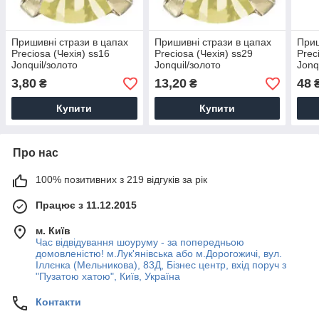
Пришивні стрази в цапах
Пришивні стрази в цапах
Приш
Preciosa (Чехія) ss16
Preciosa (Чехія) ss29
Prec
Jonquil/золото
Jonquil/золото
Jonq
3,80
13,20
48
₴
₴
Купити
Купити
Про нас
100% позитивних з 219 відгуків за рік
Працює з 11.12.2015
м. Київ
Час відвідування шоуруму - за попередньою
домовленістю! м.Лук'янівська або м.Дорогожичі, вул.
Іллєнка (Мельникова), 83Д, Бізнес центр, вхід поруч з
"Пузатою хатою", Київ, Україна
Контакти