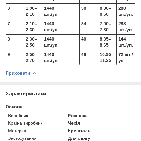
6
1.90–
1440
30
6.30–
288
2.10
шт./уп.
6.50
шт./уп.
7
2.10–
1440
34
7.00–
288
2.30
шт./уп.
7.30
шт./уп.
8
2.30–
1440
40
8.35–
144
2.50
шт./уп.
8.65
шт./уп.
9
2.50–
1440
48
10.95–
72 шт./
2.70
шт./уп.
11.25
уп.
Приховати
Характеристики
Основні
Виробник
Preciosa
Країна виробник
Чехія
Матеріал
Кришталь
Застосування
Для одягу