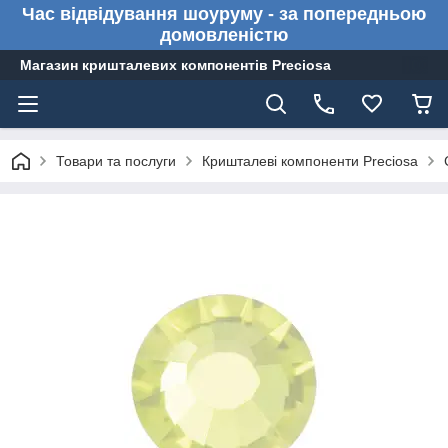
Час відвідування шоуруму - за попередньою
домовленістю
Магазин кришталевих компонентів Preciosa
Товари та послуги
Кришталеві компоненти Preciosa