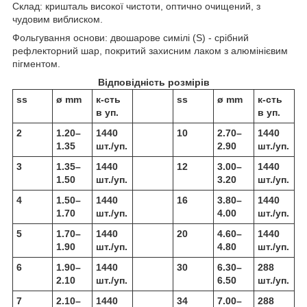
Склад: кришталь високої чистоти, оптично очищений, з
чудовим виблиском.
Фольгування основи: двошарове симілі (S) - срібний
рефлекторний шар, покритий захисним лаком з алюмінієвим
пігментом.
Відповідність розмірів
ss
ø mm
к-сть
ss
ø mm
к-сть
в уп.
в уп.
2
1.20–
1440
10
2.70–
1440
1.35
шт./уп.
2.90
шт./уп.
3
1.35–
1440
12
3.00–
1440
1.50
шт./уп.
3.20
шт./уп.
4
1.50–
1440
16
3.80–
1440
1.70
шт./уп.
4.00
шт./уп.
5
1.70–
1440
20
4.60–
1440
1.90
шт./уп.
4.80
шт./уп.
6
1.90–
1440
30
6.30–
288
2.10
шт./уп.
6.50
шт./уп.
7
2.10–
1440
34
7.00–
288