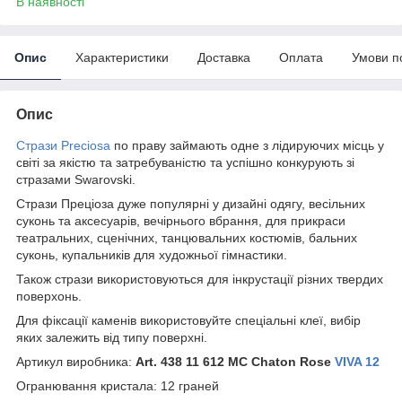
В наявності
Опис
Характеристики
Доставка
Оплата
Умови п
Опис
Стрази Preciosa
по праву займають одне з лідируючих місць у
світі за якістю та затребуваністю та успішно конкурують зі
стразами Swarovski.
Стрази Преціоза дуже популярні у дизайні одягу, весільних
суконь та аксесуарів, вечірнього вбрання, для прикраси
театральних, сценічних, танцювальних костюмів, бальних
суконь, купальників для художньої гімнастики.
Також стрази використовуються для інкрустації різних твердих
поверхонь.
Для фіксації каменів використовуйте спеціальні клеї, вибір
яких залежить від типу поверхні.
Артикул виробника:
Art. 438 11 612 MC Chaton Rose
VIVA 12
Огранювання кристала: 12 граней