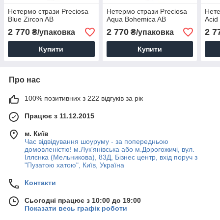
Нетермо стрази Preciosa
Нетермо стрази Preciosa
Нете
Blue Zircon AB
Aqua Bohemica AB
Acid
2 770
2 770
2 7
₴/упаковка
₴/упаковка
Купити
Купити
Про нас
100% позитивних з 222 відгуків за рік
Працює з 11.12.2015
м. Київ
Час відвідування шоуруму - за попередньою
домовленістю! м.Лук'янівська або м.Дорогожичі, вул.
Іллєнка (Мельникова), 83Д, Бізнес центр, вхід поруч з
"Пузатою хатою", Київ, Україна
Контакти
Сьогодні працює з 10:00 до 19:00
Показати весь графік роботи