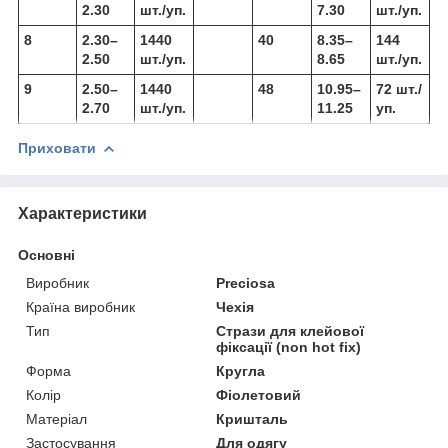
2.30
шт./уп.
7.30
шт./уп.
8
2.30–
1440
40
8.35–
144
2.50
шт./уп.
8.65
шт./уп.
9
2.50–
1440
48
10.95–
72 шт./
2.70
шт./уп.
11.25
уп.
Приховати
Характеристики
Основні
Виробник
Preciosa
Країна виробник
Чехія
Тип
Стрази для клейової
фіксації (non hot fix)
Форма
Кругла
Колір
Фіолетовий
Матеріал
Кришталь
Застосування
Для одягу