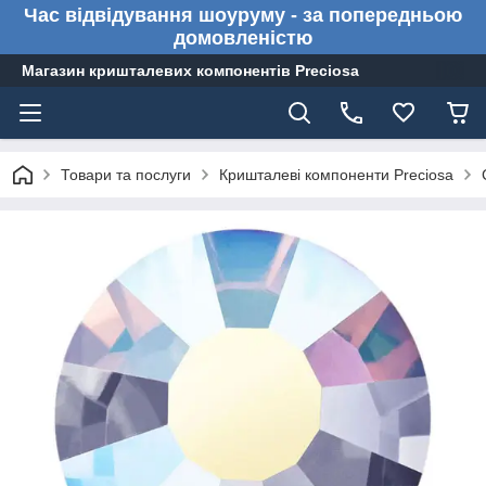
Час відвідування шоуруму - за попередньою
домовленістю
Магазин кришталевих компонентів Preciosa
Товари та послуги
Кришталеві компоненти Preciosa