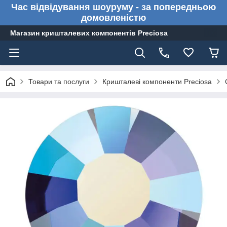
Час відвідування шоуруму - за попередньою
домовленістю
Магазин кришталевих компонентів Preciosa
Товари та послуги
Кришталеві компоненти Preciosa