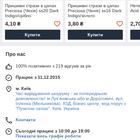
Пришивні стрази в цапах
Пришивні стрази в цапах
Нете
Preciosa (Чехія) ss20 Dark
Preciosa (Чехія) ss16 Dark
Acid
Indigo/срібло
Indigo/золото
4,10
3,80
2,7
₴
₴
Купити
Купити
Про нас
100% позитивних з 219 відгуків за рік
Працює з 11.12.2015
м. Київ
Час відвідування шоуруму - за попередньою
домовленістю! м.Лук'янівська або м.Дорогожичі, вул.
Іллєнка (Мельникова), 83Д, Бізнес центр, вхід поруч з
"Пузатою хатою", Київ, Україна
Контакти
Сьогодні працює з 10:00 до 19:00
Показати весь графік роботи