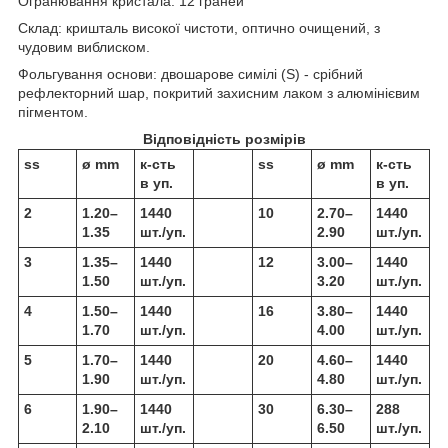
Огранювання кристала: 12 граней
Склад: кришталь високої чистоти, оптично очищений, з
чудовим виблиском.
Фольгування основи: двошарове симілі (S) - срібний
рефлекторний шар, покритий захисним лаком з алюмінієвим
пігментом.
Відповідність розмірів
ss
ø mm
к-сть
ss
ø mm
к-сть
в уп.
в уп.
2
1.20–
1440
10
2.70–
1440
1.35
шт./уп.
2.90
шт./уп.
3
1.35–
1440
12
3.00–
1440
1.50
шт./уп.
3.20
шт./уп.
4
1.50–
1440
16
3.80–
1440
1.70
шт./уп.
4.00
шт./уп.
5
1.70–
1440
20
4.60–
1440
1.90
шт./уп.
4.80
шт./уп.
6
1.90–
1440
30
6.30–
288
2.10
шт./уп.
6.50
шт./уп.