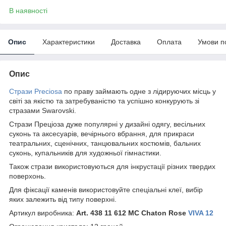
В наявності
Опис
Характеристики
Доставка
Оплата
Умови п
Опис
Стрази Preciosa
по праву займають одне з лідируючих місць у
світі за якістю та затребуваністю та успішно конкурують зі
стразами Swarovski.
Стрази Преціоза дуже популярні у дизайні одягу, весільних
суконь та аксесуарів, вечірнього вбрання, для прикраси
театральних, сценічних, танцювальних костюмів, бальних
суконь, купальників для художньої гімнастики.
Також стрази використовуються для інкрустації різних твердих
поверхонь.
Для фіксації каменів використовуйте спеціальні клеї, вибір
яких залежить від типу поверхні.
Артикул виробника:
Art. 438 11 612 MC Chaton Rose
VIVA 12