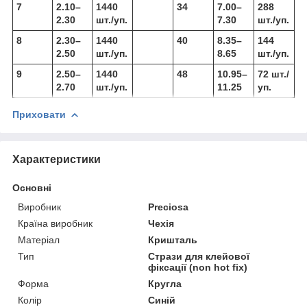
7
2.10–
1440
34
7.00–
288
2.30
шт./уп.
7.30
шт./уп.
8
2.30–
1440
40
8.35–
144
2.50
шт./уп.
8.65
шт./уп.
9
2.50–
1440
48
10.95–
72 шт./
2.70
шт./уп.
11.25
уп.
Приховати
Характеристики
Основні
Виробник
Preciosa
Країна виробник
Чехія
Матеріал
Кришталь
Тип
Стрази для клейової
фіксації (non hot fix)
Форма
Кругла
Колір
Синій