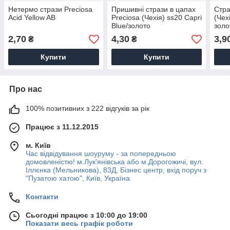
Нетермо стрази Preciosa
Пришивні стрази в цапах
Стра
Acid Yellow AB
Preciosa (Чехія) ss20 Capri
(Чех
Blue/золото
золо
2,70
4,30
3,9
₴
₴
Купити
Купити
Про нас
100% позитивних з 222 відгуків за рік
Працює з 11.12.2015
м. Київ
Час відвідування шоуруму - за попередньою
домовленістю! м.Лук'янівська або м.Дорогожичі, вул.
Іллєнка (Мельникова), 83Д, Бізнес центр, вхід поруч з
"Пузатою хатою", Київ, Україна
Контакти
Сьогодні працює з 10:00 до 19:00
Показати весь графік роботи