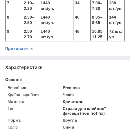
7
2.10–
1440
34
7.00–
288
2.30
шт./уп.
7.30
шт./уп.
8
2.30–
1440
40
8.35–
144
2.50
шт./уп.
8.65
шт./уп.
9
2.50–
1440
48
10.95–
72 шт./
2.70
шт./уп.
11.25
уп.
Приховати
Характеристики
Основні
Виробник
Preciosa
Країна виробник
Чехія
Матеріал
Кришталь
Тип
Стрази для клейової
фіксації (non hot fix)
Форма
Кругла
Колір
Синій