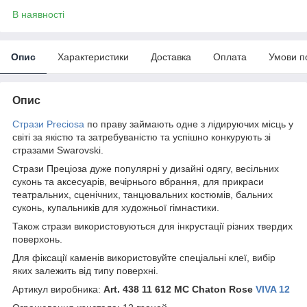
В наявності
Опис
Характеристики
Доставка
Оплата
Умови п
Опис
Стрази Preciosa
по праву займають одне з лідируючих місць у
світі за якістю та затребуваністю та успішно конкурують зі
стразами Swarovski.
Стрази Преціоза дуже популярні у дизайні одягу, весільних
суконь та аксесуарів, вечірнього вбрання, для прикраси
театральних, сценічних, танцювальних костюмів, бальних
суконь, купальників для художньої гімнастики.
Також стрази використовуються для інкрустації різних твердих
поверхонь.
Для фіксації каменів використовуйте спеціальні клеї, вибір
яких залежить від типу поверхні.
Артикул виробника:
Art. 438 11 612 MC Chaton Rose
VIVA 12