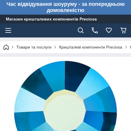
Час відвідування шоуруму - за попередньою
домовленістю
Магазин кришталевих компонентів Preciosa
Товари та послуги
Кришталеві компоненти Preciosa