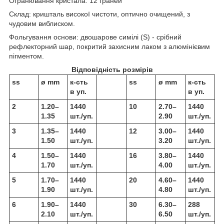
Огранювання кристала: 12 граней
Склад: кришталь високої чистоти, оптично очищений, з
чудовим виблиском.
Фольгування основи: двошарове симілі (S) - срібний
рефлекторний шар, покритий захисним лаком з алюмінієвим
пігментом.
Відповідність розмірів
ss
ø mm
к-сть
ss
ø mm
к-сть
в уп.
в уп.
2
1.20–
1440
10
2.70–
1440
1.35
шт./уп.
2.90
шт./уп.
3
1.35–
1440
12
3.00–
1440
1.50
шт./уп.
3.20
шт./уп.
4
1.50–
1440
16
3.80–
1440
1.70
шт./уп.
4.00
шт./уп.
5
1.70–
1440
20
4.60–
1440
1.90
шт./уп.
4.80
шт./уп.
6
1.90–
1440
30
6.30–
288
2.10
шт./уп.
6.50
шт./уп.