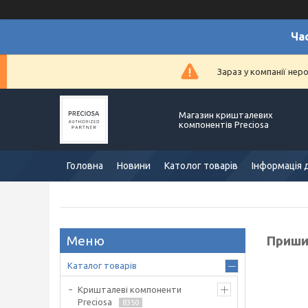
Ча
Зараз у компанії нер
Магазин кришталевих
компонентів Preciosa
Головна
Новини
Католог товарів
Інформація 
Пришив
Каталог товарів
Кришталеві компоненти
Preciosa
8350