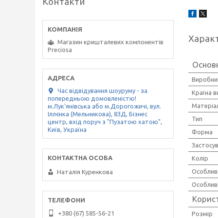
Контакти
Харак
Магазин кришталевих компонентів
Preciosa
Основ
Виробни
Час відвідування шоуруму - за
Країна 
попередньою домовленістю!
Матеріа
м.Лук'янівська або м.Дорогожичі, вул.
Іллєнка (Мельникова), 83Д, Бізнес
Тип
центр, вхід поруч з "Пузатою хатою",
Київ, Україна
Форма
Застосу
Колір
Особлив
Наталія Куренкова
Особлив
Корис
+380 (67) 585-56-21
Розмір