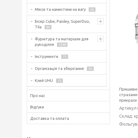
Мікси та намистини на вагу
26
Бісер Cube, Paisley, SuperDuo,
Tila
84
Фурнітура та матеріали для
рукоділля
1248
Інструменти
71
Організація та зберігання
45
Клей UHU
12
Пришивн
стразами 
Про нас
прикраси 
Відгуки
Артикул 
Склад:
к
Доставка та оплата
Фольгува