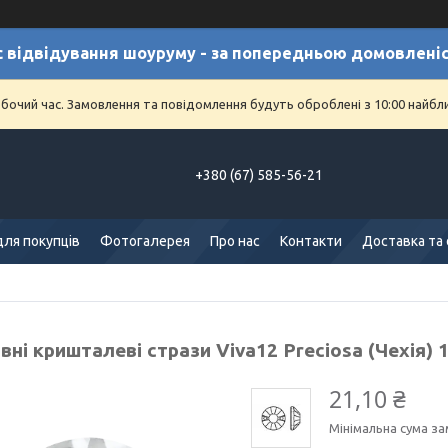
с відвідування шоуруму - за попередньою домовлені
обочий час. Замовлення та повідомлення будуть оброблені з 10:00 найбл
+380 (67) 585-56-21
для покупців
Фотогалерея
Про нас
Контакти
Доставка та
ні кришталеві стрази Viva12 Preciosa (Чехія) 1
21,10 ₴
Мінімальна сума за