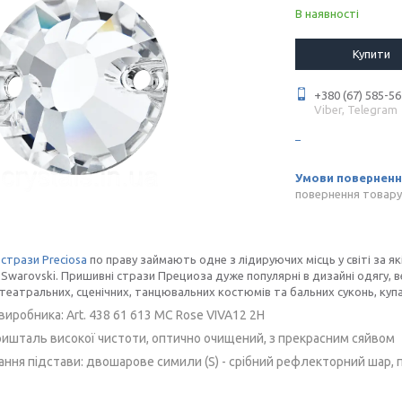
В наявності
Купити
+380 (67) 585-56
Viber, Telegram
повернення товару
і
стрази Preciosa
по праву займають одне з лідируючих місць у світі за я
Swarovski. Пришивні стрази Прециоза дуже популярні в дизайні одягу, вес
театральних, сценічних, танцювальних костюмів та бальних суконь, купа
виробника:
Art. 438 61 613 MC Rose VIVA12 2H
ришталь високої чистоти, оптично очищений, з прекрасним сяйвом
ння підстави:
двошарове симили (S) - срібний рефлекторний шар, 