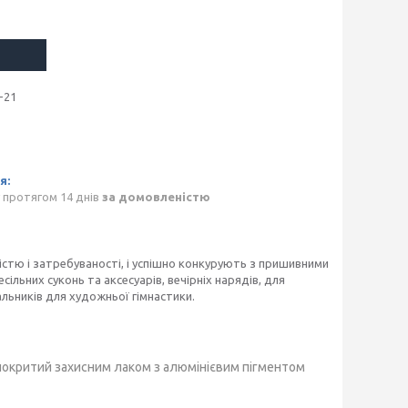
-21
 протягом 14 днів
за домовленістю
кістю і затребуваності, і успішно конкурують з пришивними
ільних суконь та аксесуарів, вечірніх нарядів, для
льників для художньої гімнастики.
покритий захисним лаком з алюмінієвим пігментом