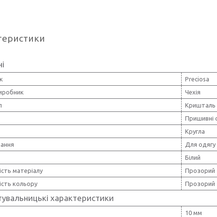
теристики
ні
к
Preciosa
виробник
Чехія
л
Кришталь
Пришивні 
Кругла
вання
Для одягу
Білий
ість матеріалу
Прозорий
ість кольору
Прозорий
тувальницькі характеристики
10 мм