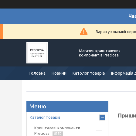
Ча
Зараз у компанії нер
Магазин кришталевих
компонентів Preciosa
Головна
Новини
Католог товарів
Інформація 
Пришив
Каталог товарів
Кришталеві компоненти
Preciosa
8350