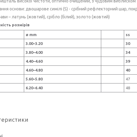
ришталь високої чистоти, оптично очищений, з чудовим виблиском
ання основи:
двошарове симілі (S) - срібний рефлекторний шар, по
ави – латунь (жовтий), срібло (білий), золото (жовтий)
ність розмірів
ø mm
ss
3.00–3.20
30
3.80–4.00
34
4.40–4.60
39
4.60–4.80
40
5.60–5.80
47
6.20–6.40
48
теристики
ні