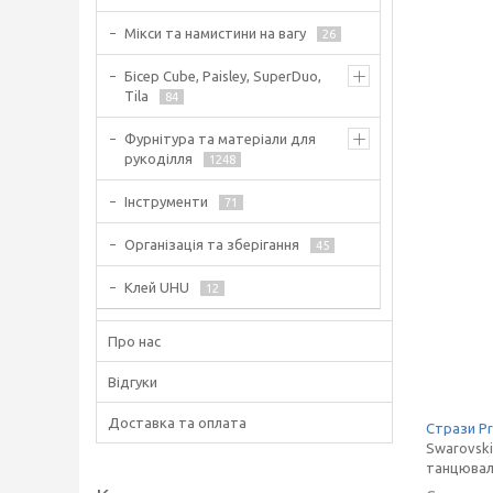
Мікси та намистини на вагу
26
Бісер Cube, Paisley, SuperDuo,
Tila
84
Фурнітура та матеріали для
рукоділля
1248
Інструменти
71
Організація та зберігання
45
Клей UHU
12
Про нас
Відгуки
Доставка та оплата
Стрази Pr
Swarovski
танцюваль