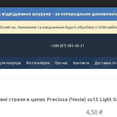
с відвідування шоуруму - за попередньою домовлені
обочий час. Замовлення та повідомлення будуть оброблені з 10:00 найбл
+380 (67) 585-56-21
для покупців
Фотогалерея
Про нас
Контакти
Доставка та
ні стрази в цапах Preciosa (Чехія) ss12 Light 
4,50 ₴