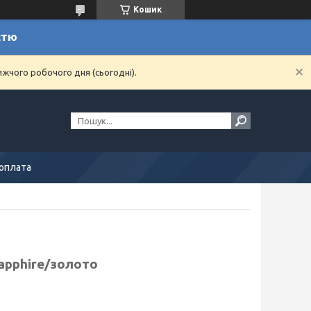
Кошик
стю
ижчого робочого дня (сьогодні).
 оплата
Sapphire/золото