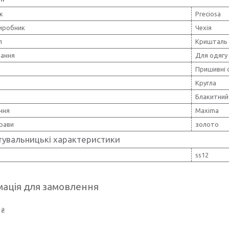
к
Preciosa
виробник
Чехія
л
Кришталь
вання
Для одягу
Пришивні 
Кругла
Блакитний
ння
Maxima
рави
золото
тувальницькі характеристики
ss12
ація для замовлення
 ₴