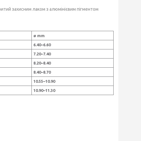
критий захисним лаком з алюмінієвим пігментом
ø mm
6.40–6.60
7.20–7.40
8.20–8.40
8.40–8.70
10.55–10.90
10.90–11.30