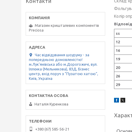
Контакти
Склад:
к
Фольгув
Колір опр
Відповід
Магазин кришталевих компонентів
Preciosa
ss
12
16
Час відвідування шоуруму - за
19
попередньою домовленістю!
м.Лук'янівська або м.Дорогожичі, вул.
20
Іллєнка (Мельникова), 83Д, Бізнес
центр, вхід поруч з "Пузатою хатою",
26
Київ, Україна
29
Наталія Куренкова
Харак
+380 (67) 585-56-21
Основ