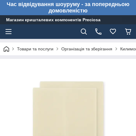
Час відвідування шоуруму - за попередньою
домовленістю
Магазин кришталевих компонентів Preciosa
Товари та послуги
Організація та зберігання
Килимок