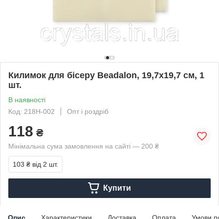
Килимок для бісеру Beadalon, 19,7х19,7 см, 1
шт.
В наявності
Код: 218H-002
Опт і роздріб
118
₴
Мінімальна сума замовлення на сайті — 200 ₴
103 ₴
від 2 шт.
Купити
Опис
Характеристики
Доставка
Оплата
Умови п