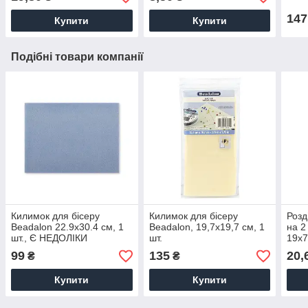
147
Купити
Купити
Подібні товари компанії
Килимок для бісеру
Килимок для бісеру
Розд
Beadalon 22.9x30.4 см, 1
Beadalon, 19,7х19,7 см, 1
на 2
шт., Є НЕДОЛІКИ
шт.
19x7
Topa
99
135
20,
₴
₴
Купити
Купити