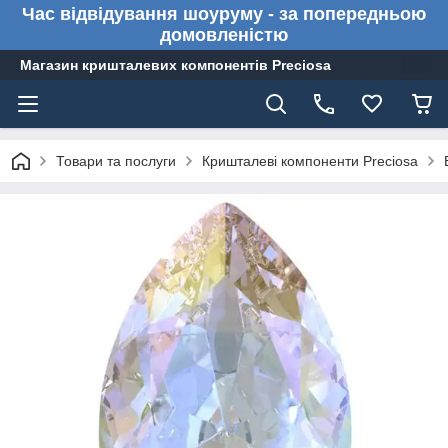
Час відвідування шоуруму - за попередньою
домовленістю
Магазин кришталевих компонентів Preciosa
Товари та послуги
Кришталеві компоненти Preciosa