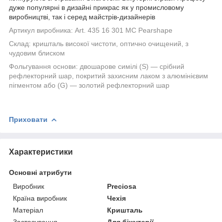
дуже популярні в дизайні прикрас як у промисловому
виробництві, так і серед майстрів-дизайнерів
Артикул виробника:
Art. 435 16 301 MC Pearshape
Склад:
кришталь високої чистоти, оптично очищений, з
чудовим блиском
Фольгування основи:
двошарове симілі (S) — срібний
рефлекторний шар, покритий захисним лаком з алюмінієвим
пігментом або
(G) — золотий рефлекторний шар
Приховати
Характеристики
Основні атрибути
Виробник
Preciosa
Країна виробник
Чехія
Матеріал
Кришталь
Застосування
Для біжутерії