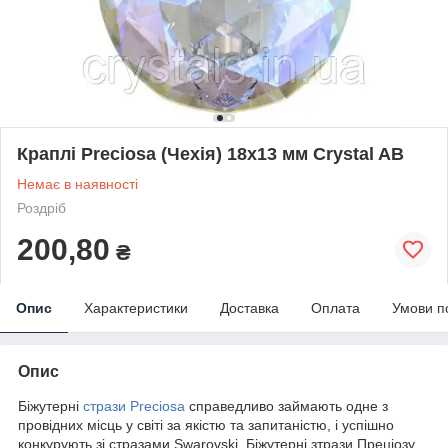
Краплі Preciosa (Чехія) 18x13 мм Crystal AB
Немає в наявності
Роздріб
200,80
₴
Опис
Характеристики
Доставка
Оплата
Умови п
Опис
Біжутерні
стрази Preciosa
справедливо займають одне з
провідних місць у світі за якістю та запитаністю, і успішно
конкурують зі стразами Swarovski. Біжутерні з
трази Преціозу