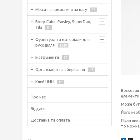
Мікси та намистини на вагу
26
Бісер Cube, Paisley, SuperDuo,
Tila
84
Фурнітура та матеріали для
рукоділля
1248
Інструменти
71
Організація та зберігання
45
Клей UHU
12
Восковий 
елементи
Про нас
Може бути
Відгуки
Його необ
Доставка та оплата
Після вик
то можна 