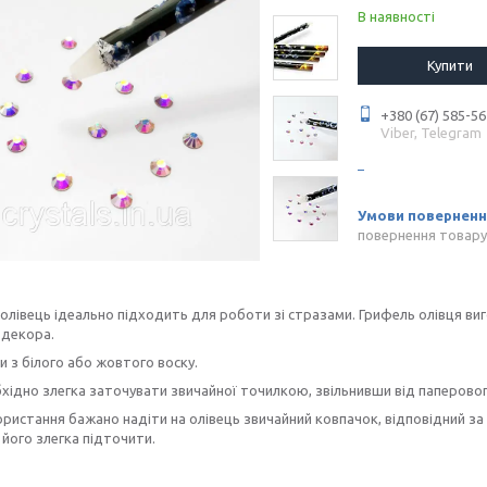
В наявності
Купити
+380 (67) 585-56
Viber, Telegram
повернення товару
олівець ідеально підходить для роботи зі стразами. Грифель олівця ви
 декора.
 з білого або жовтого воску.
хідно злегка заточувати звичайної точилкою, звільнивши від паперово
ористання бажано надіти на олівець звичайний ковпачок, відповідний за р
його злегка підточити.