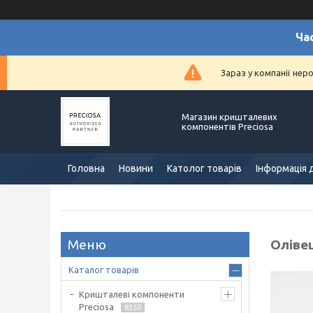
Ча
Зараз у компанії нер
Магазин кришталевих
компонентів Preciosa
Головна
Новини
Католог товарів
Інформація 
Оліве
Каталог товарів
Кришталеві компоненти
Preciosa
8350