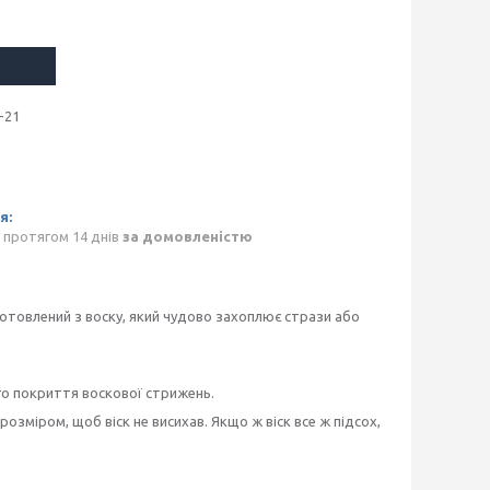
-21
 протягом 14 днів
за домовленістю
готовлений з воску, який чудово захоплює стрази або
го покриття воскової стрижень.
озміром, щоб віск не висихав. Якщо ж віск все ж підсох,