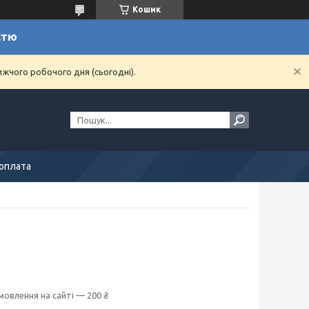
Кошик
стю
ижчого робочого дня (сьогодні).
 оплата
мовлення на сайті — 200 ₴