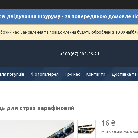
с відвідування шоуруму - за попередньою домовлені
обочий час. Замовлення та повідомлення будуть оброблені з 10:00 найбл
+380 (67) 585-56-21
для покупців
Фотогалерея
Про нас
Контакти
Доставка та
ць для страз парафіновий
16 ₴
Мінімальна сума за