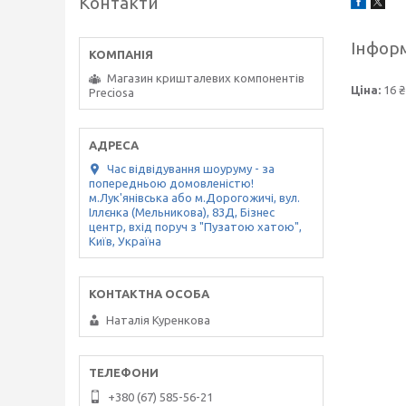
Контакти
Інформ
Магазин кришталевих компонентів
Ціна:
16 ₴
Preciosa
Час відвідування шоуруму - за
попередньою домовленістю!
м.Лук'янівська або м.Дорогожичі, вул.
Іллєнка (Мельникова), 83Д, Бізнес
центр, вхід поруч з "Пузатою хатою",
Київ, Україна
Наталія Куренкова
+380 (67) 585-56-21