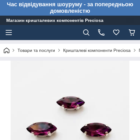
Час відвідування шоуруму - за попередньою
домовленістю
Магазин кришталевих компонентів Preciosa
Товари та послуги
Кришталеві компоненти Preciosa