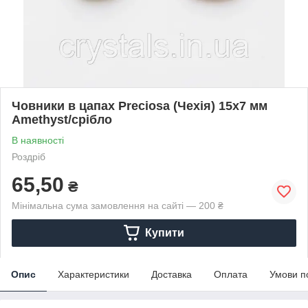
Човники в цапах Preciosa (Чехія) 15x7 мм
Amethyst/срібло
В наявності
Роздріб
65,50
₴
Мінімальна сума замовлення на сайті — 200 ₴
Купити
Опис
Характеристики
Доставка
Оплата
Умови п