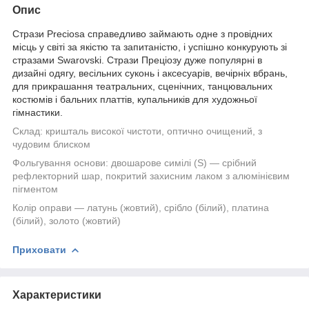
Опис
Стрази Preciosa справедливо займають одне з провідних
місць у світі за якістю та запитаністю, і успішно конкурують зі
стразами Swarovski. Стрази Преціозу дуже популярні в
дизайні одягу, весільних суконь і аксесуарів, вечірніх вбрань,
для прикрашання театральних, сценічних, танцювальних
костюмів і бальних платтів, купальників для художньої
гімнастики.
Склад:
кришталь високої чистоти, оптично очищений, з
чудовим блиском
Фольгування основи:
двошарове симілі (S) — срібний
рефлекторний шар, покритий захисним лаком з алюмінієвим
пігментом
Колір оправи — латунь (жовтий), срібло (білий), платина
(білий), золото (жовтий)
Приховати
Характеристики