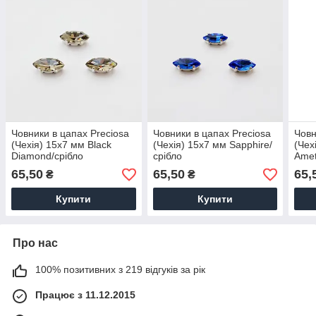
Човники в цапах Preciosa
Човники в цапах Preciosa
Човн
(Чехія) 15x7 мм Black
(Чехія) 15x7 мм Sapphire/
(Чех
Diamond/срібло
срібло
Amet
65,50
65,50
65,
₴
₴
Купити
Купити
Про нас
100% позитивних з 219 відгуків за рік
Працює з 11.12.2015