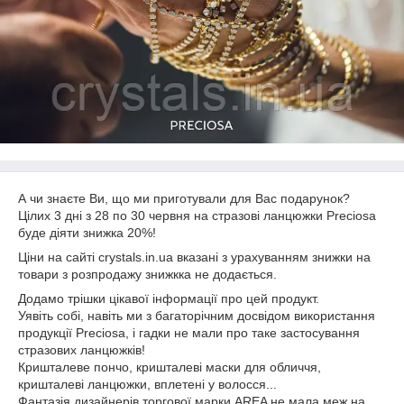
А чи знаєте Ви, що ми приготували для Вас подарунок?
Цілих 3 дні з 28 по 30 червня на стразові ланцюжки Preciosa
буде діяти знижка 20%!
Ціни на сайті crystals.in.ua вказані з урахуванням знижки на
товари з розпродажу знижкка не додається.
Додамо трішки цікавої інформації про цей продукт.
Уявіть собі, навіть ми з багаторічним досвідом використання
продукції Preciosa, і гадки не мали про таке застосування
стразових ланцюжків!
Кришталеве пончо, кришталеві маски для обличчя,
кришталеві ланцюжки, вплетені у волосся...
Фантазія дизайнерів торгової марки AREA не мала меж на