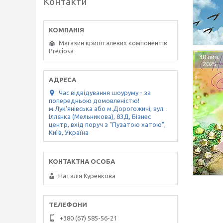
Контакти
Магазин кришталевих компонентів
Preciosa
30 лип.
2025
Час відвідування шоуруму - за
попередньою домовленістю!
м.Лук'янівська або м.Дорогожичі, вул.
Іллєнка (Мельникова), 83Д, Бізнес
центр, вхід поруч з "Пузатою хатою",
Київ, Україна
Наталія Куренкова
+380 (67) 585-56-21