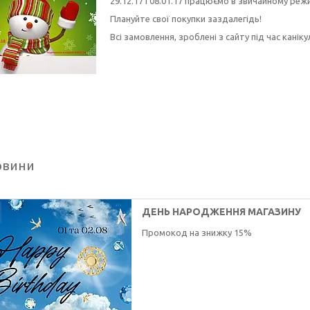
29.12.17 і 08.01.17 працюємо в звичайному режим
Плануйте свої покупки заздалегідь!
Всі замовлення, зроблені з сайту під час канік
овини
ДЕНЬ НАРОДЖЕННЯ МАГАЗИНУ
Промокод на знижку 15%