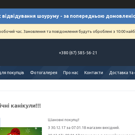
с відвідування шоуруму - за попередньою домовлені
еробочий час. Замовлення та повідомлення будуть оброблені з 10:00 найб
+380 (67) 585-56-21
для покупців
Фотогалерея
Про нас
Контакти
Доставка та
чні канікули!!!
Шановні покупці!
З 30.12.17 за 07.01.18 магазин вихідний.