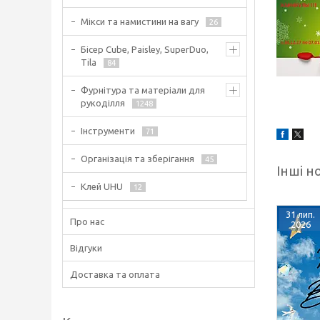
Мікси та намистини на вагу
26
Бісер Cube, Paisley, SuperDuo,
Tila
84
Фурнітура та матеріали для
рукоділля
1248
Інструменти
71
Організація та зберігання
45
Інші н
Клей UHU
12
31 лип.
Про нас
2026
Відгуки
Доставка та оплата