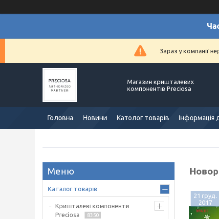
Ча
Зараз у компанії н
Магазин кришталевих
компонентів Preciosa
Головна
Новини
Католог товарів
Інформація 
Новорі
Каталог товарів
21 груд.
2017
Кришталеві компоненти
Preciosa
8350