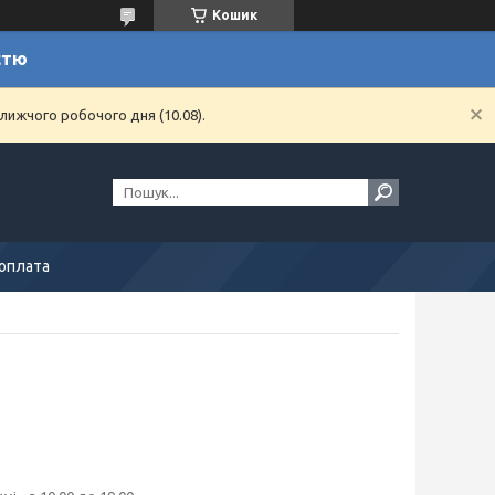
Кошик
стю
лижчого робочого дня (10.08).
 оплата