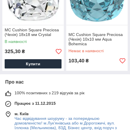
MC Cushion Square Preciosa
(Чехія) 18х18 мм Crystal
MC Cushion Square Preciosa
(Чехія) 10х10 мм Aqua
В наявності
Bohemica
325,30
Немає в наявності
₴
103,40
₴
Купити
Про нас
100% позитивних з 219 відгуків за рік
Працює з 11.12.2015
м. Київ
Час відвідування шоуруму - за попередньою
домовленістю! м.Лук'янівська або м.Дорогожичі, вул.
Іллєнка (Мельникова), 83Д, Бізнес центр, вхід поруч з