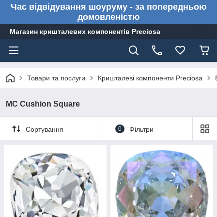
Час відвідування шоуруму - за попередньою
домовленістю
Магазин кришталевих компонентів Preciosa
Товари та послуги
Кришталеві компоненти Preciosa
MC Cushion Square
Сортування
0
Фільтри